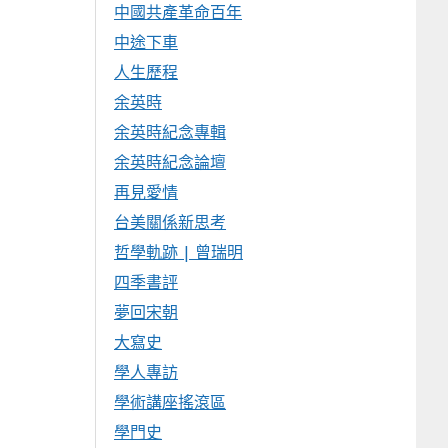
中國共產革命百年
中途下車
人生歷程
余英時
余英時紀念專輯
余英時紀念論壇
再見愛情
台美關係新思考
哲學軌跡 | 曾瑞明
四季書評
夢回宋朝
大寫史
學人專訪
學術講座搖滾區
學門史