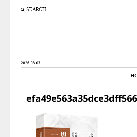
SEARCH
2026-08-07
H
efa49e563a35dce3dff56