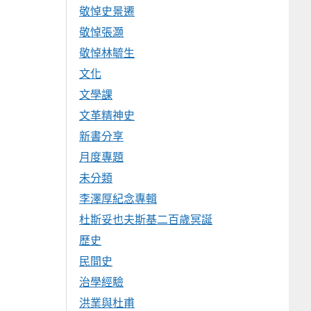
敬悼史景遷
敬悼張灝
敬悼林毓生
文化
文學課
文革精神史
新書分享
月度專題
未分類
李澤厚紀念專輯
杜斯妥也夫斯基二百歲冥誕
歷史
民間史
治學經驗
洪業與杜甫