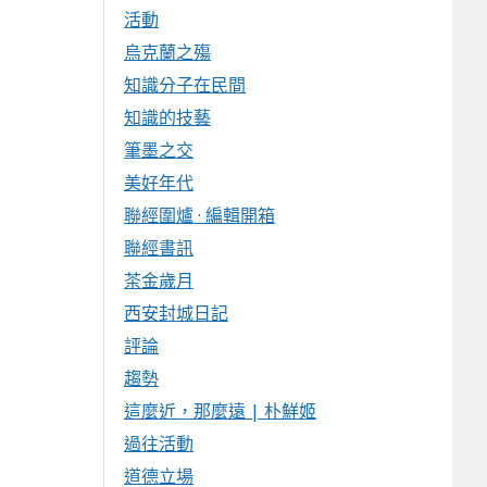
活動
烏克蘭之殤
知識分子在民間
知識的技藝
筆墨之交
美好年代
聯經圍爐 · 編輯開箱
聯經書訊
茶金歲月
西安封城日記
評論
趨勢
這麼近，那麼遠 | 朴鮮姬
過往活動
道德立場