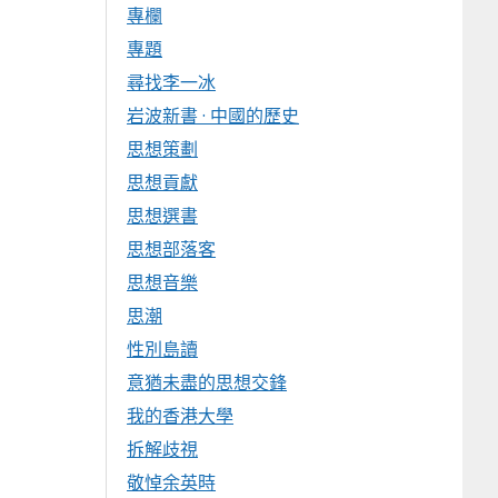
專欄
專題
尋找李一冰
岩波新書 · 中國的歷史
思想策劃
思想貢獻
思想選書
思想部落客
思想音樂
思潮
性別島讀
意猶未盡的思想交鋒
我的香港大學
拆解歧視
敬悼余英時