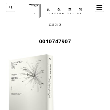
open
menu
2026-08-08
0010747907