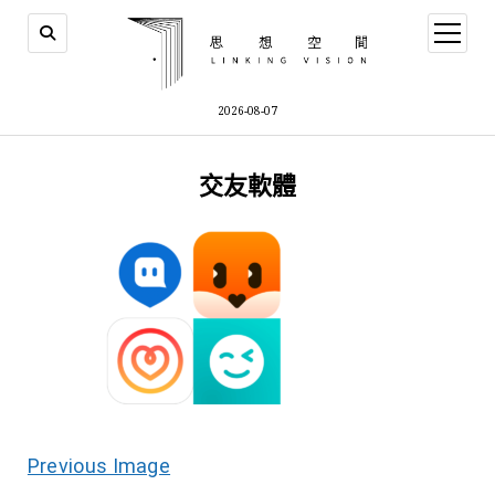
open
menu
2026-08-07
交友軟體
Previous Image