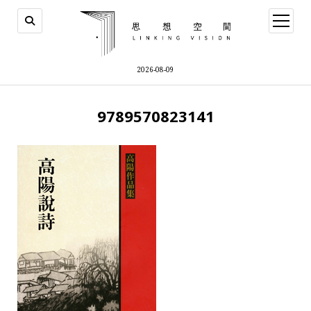
open
menu
2026-08-09
9789570823141