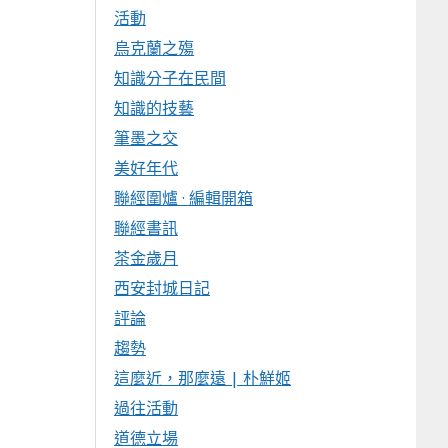
活動
烏克蘭之殤
知識分子在民間
知識的技藝
筆墨之交
美好年代
聯經圍爐 · 編輯開箱
聯經書訊
茶金歲月
西安封城日記
評論
趨勢
這麼近，那麼遠 | 朴鮮姬
過往活動
道德立場