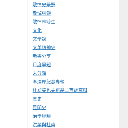
敬悼史景遷
敬悼張灝
敬悼林毓生
文化
文學課
文革精神史
新書分享
月度專題
未分類
李澤厚紀念專輯
杜斯妥也夫斯基二百歲冥誕
歷史
民間史
治學經驗
洪業與杜甫