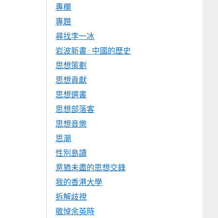
專欄
專題
尋找李一冰
岩波新書 · 中國的歷史
思想策劃
思想貢獻
思想選書
思想部落客
思想音樂
思潮
性別島讀
意猶未盡的思想交鋒
我的香港大學
拆解歧視
敬悼余英時