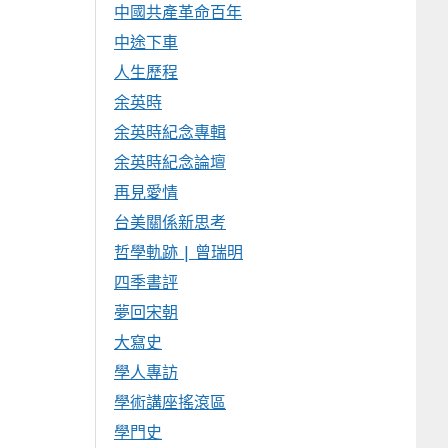
中國共產革命百年
中途下車
人生歷程
余英時
余英時紀念專輯
余英時紀念論壇
再見愛情
台美關係新思考
哲學軌跡 | 曾瑞明
四季書評
夢回宋朝
大寫史
學人專訪
學術講座搖滾區
學門史