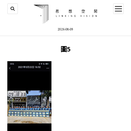
open
menu
2026-08-09
圖5