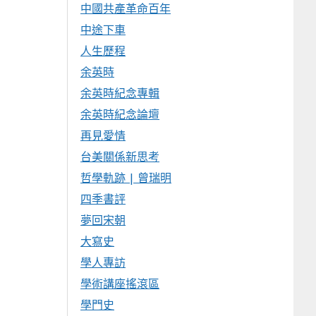
中國共產革命百年
中途下車
人生歷程
余英時
余英時紀念專輯
余英時紀念論壇
再見愛情
台美關係新思考
哲學軌跡 | 曾瑞明
四季書評
夢回宋朝
大寫史
學人專訪
學術講座搖滾區
學門史