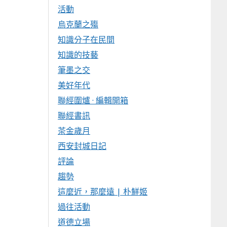
活動
烏克蘭之殤
知識分子在民間
知識的技藝
筆墨之交
美好年代
聯經圍爐 · 編輯開箱
聯經書訊
茶金歲月
西安封城日記
評論
趨勢
這麼近，那麼遠 | 朴鮮姬
過往活動
道德立場