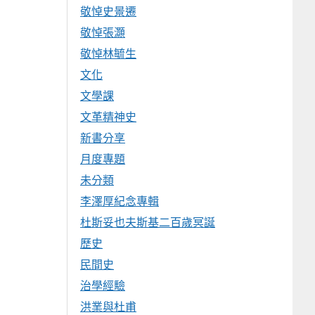
敬悼史景遷
敬悼張灝
敬悼林毓生
文化
文學課
文革精神史
新書分享
月度專題
未分類
李澤厚紀念專輯
杜斯妥也夫斯基二百歲冥誕
歷史
民間史
治學經驗
洪業與杜甫