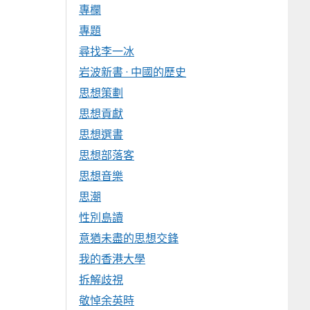
專欄
專題
尋找李一冰
岩波新書 · 中國的歷史
思想策劃
思想貢獻
思想選書
思想部落客
思想音樂
思潮
性別島讀
意猶未盡的思想交鋒
我的香港大學
拆解歧視
敬悼余英時