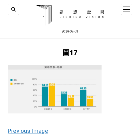
open
menu
2026-08-08
圖17
Previous Image