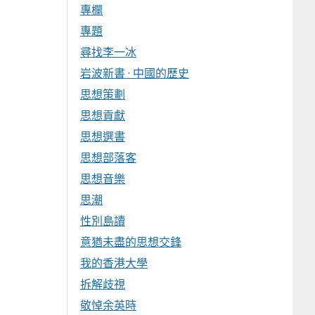
專欄
專題
尋找李一冰
岩波新書 · 中國的歷史
思想策劃
思想貢獻
思想選書
思想部落客
思想音樂
思潮
性別島讀
意猶未盡的思想交鋒
我的香港大學
拆解歧視
敬悼余英時