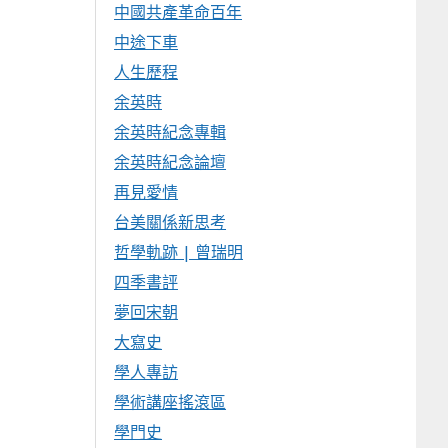
中國共產革命百年
中途下車
人生歷程
余英時
余英時紀念專輯
余英時紀念論壇
再見愛情
台美關係新思考
哲學軌跡 | 曾瑞明
四季書評
夢回宋朝
大寫史
學人專訪
學術講座搖滾區
學門史