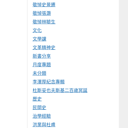
敬悼史景遷
敬悼張灝
敬悼林毓生
文化
文學課
文革精神史
新書分享
月度專題
未分類
李澤厚紀念專輯
杜斯妥也夫斯基二百歲冥誕
歷史
民間史
治學經驗
洪業與杜甫