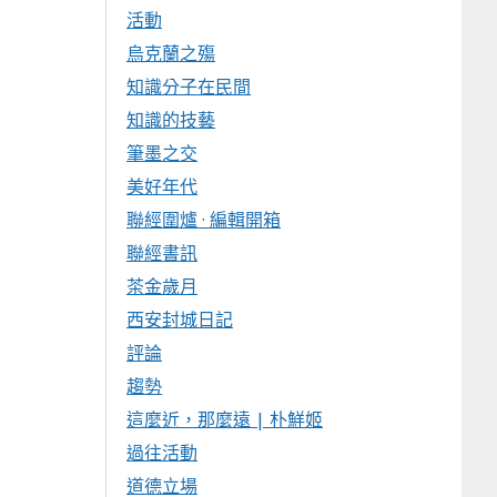
活動
烏克蘭之殤
知識分子在民間
知識的技藝
筆墨之交
美好年代
聯經圍爐 · 編輯開箱
聯經書訊
茶金歲月
西安封城日記
評論
趨勢
這麼近，那麼遠 | 朴鮮姬
過往活動
道德立場