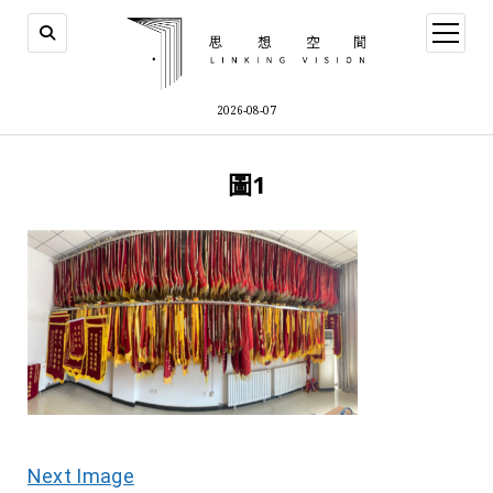
open
menu
2026-08-07
圖1
Next Image