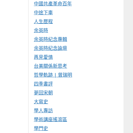
中國共產革命百年
中途下車
人生歷程
余英時
余英時紀念專輯
余英時紀念論壇
再見愛情
台美關係新思考
哲學軌跡 | 曾瑞明
四季書評
夢回宋朝
大寫史
學人專訪
學術講座搖滾區
學門史