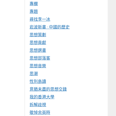
專欄
專題
尋找李一冰
岩波新書 · 中國的歷史
思想策劃
思想貢獻
思想選書
思想部落客
思想音樂
思潮
性別島讀
意猶未盡的思想交鋒
我的香港大學
拆解歧視
敬悼余英時