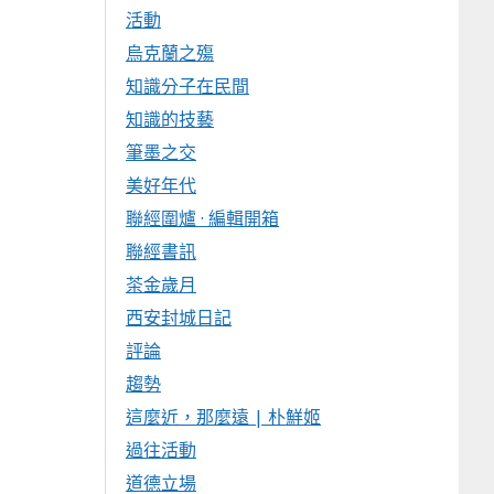
活動
烏克蘭之殤
知識分子在民間
知識的技藝
筆墨之交
美好年代
聯經圍爐 · 編輯開箱
聯經書訊
茶金歲月
西安封城日記
評論
趨勢
這麼近，那麼遠 | 朴鮮姬
過往活動
道德立場