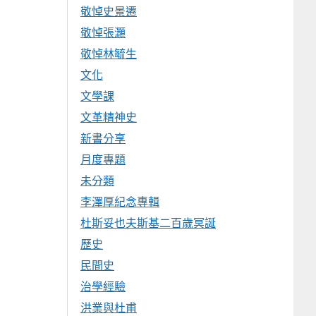
敬悼史景遷
敬悼張灝
敬悼林毓生
文化
文學課
文革精神史
新書分享
月度專題
未分類
李澤厚紀念專輯
杜斯妥也夫斯基二百歲冥誕
歷史
民間史
治學經驗
洪業與杜甫