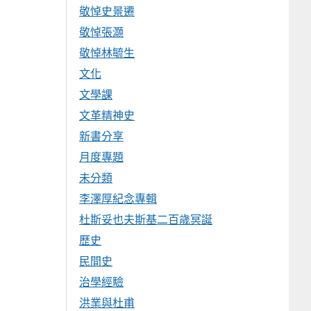
敬悼史景遷
敬悼張灝
敬悼林毓生
文化
文學課
文革精神史
新書分享
月度專題
未分類
李澤厚紀念專輯
杜斯妥也夫斯基二百歲冥誕
歷史
民間史
治學經驗
洪業與杜甫