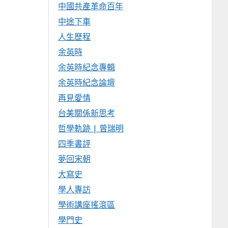
中國共產革命百年
中途下車
人生歷程
余英時
余英時紀念專輯
余英時紀念論壇
再見愛情
台美關係新思考
哲學軌跡 | 曾瑞明
四季書評
夢回宋朝
大寫史
學人專訪
學術講座搖滾區
學門史