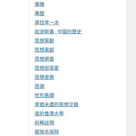
專欄
專題
尋找李一冰
岩波新書 · 中國的歷史
思想策劃
思想貢獻
思想選書
思想部落客
思想音樂
思潮
性別島讀
意猶未盡的思想交鋒
我的香港大學
拆解歧視
敬悼余英時