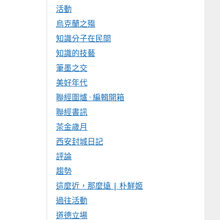
活動
烏克蘭之殤
知識分子在民間
知識的技藝
筆墨之交
美好年代
聯經圍爐 · 編輯開箱
聯經書訊
茶金歲月
西安封城日記
評論
趨勢
這麼近，那麼遠 | 朴鮮姬
過往活動
道德立場