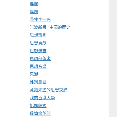
專欄
專題
尋找李一冰
岩波新書 · 中國的歷史
思想策劃
思想貢獻
思想選書
思想部落客
思想音樂
思潮
性別島讀
意猶未盡的思想交鋒
我的香港大學
拆解歧視
敬悼余英時