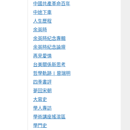
中國共產革命百年
中途下車
人生歷程
余英時
余英時紀念專輯
余英時紀念論壇
再見愛情
台美關係新思考
哲學軌跡 | 曾瑞明
四季書評
夢回宋朝
大寫史
學人專訪
學術講座搖滾區
學門史