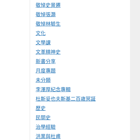
敬悼史景遷
敬悼張灝
敬悼林毓生
文化
文學課
文革精神史
新書分享
月度專題
未分類
李澤厚紀念專輯
杜斯妥也夫斯基二百歲冥誕
歷史
民間史
治學經驗
洪業與杜甫