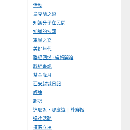
活動
烏克蘭之殤
知識分子在民間
知識的技藝
筆墨之交
美好年代
聯經圍爐 · 編輯開箱
聯經書訊
茶金歲月
西安封城日記
評論
趨勢
這麼近，那麼遠 | 朴鮮姬
過往活動
道德立場