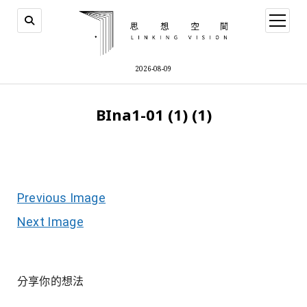
open
menu
2026-08-09
BIna1-01 (1) (1)
Previous Image
Next Image
分享你的想法