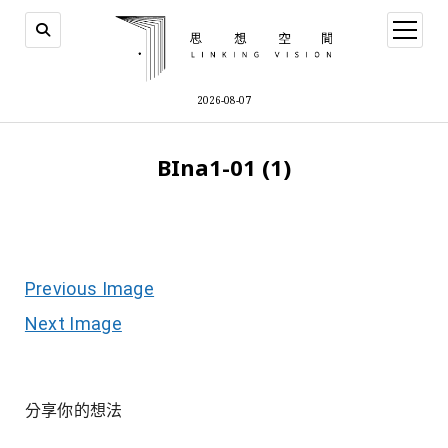
open
menu
2026-08-07
BIna1-01 (1)
Previous Image
Next Image
分享你的想法