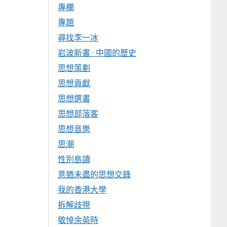
專欄
專題
尋找李一冰
岩波新書 · 中國的歷史
思想策劃
思想貢獻
思想選書
思想部落客
思想音樂
思潮
性別島讀
意猶未盡的思想交鋒
我的香港大學
拆解歧視
敬悼余英時