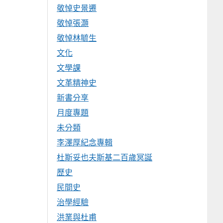
敬悼史景遷
敬悼張灝
敬悼林毓生
文化
文學課
文革精神史
新書分享
月度專題
未分類
李澤厚紀念專輯
杜斯妥也夫斯基二百歲冥誕
歷史
民間史
治學經驗
洪業與杜甫