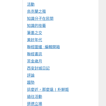
活動
烏克蘭之殤
知識分子在民間
知識的技藝
筆墨之交
美好年代
聯經圍爐 · 編輯開箱
聯經書訊
茶金歲月
西安封城日記
評論
趨勢
這麼近，那麼遠 | 朴鮮姬
過往活動
道德立場