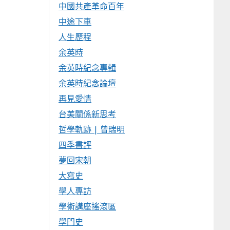
中國共產革命百年
中途下車
人生歷程
余英時
余英時紀念專輯
余英時紀念論壇
再見愛情
台美關係新思考
哲學軌跡 | 曾瑞明
四季書評
夢回宋朝
大寫史
學人專訪
學術講座搖滾區
學門史