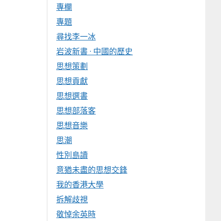
專欄
專題
尋找李一冰
岩波新書 · 中國的歷史
思想策劃
思想貢獻
思想選書
思想部落客
思想音樂
思潮
性別島讀
意猶未盡的思想交鋒
我的香港大學
拆解歧視
敬悼余英時