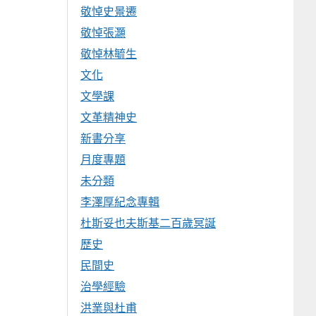
敬悼史景遷
敬悼張灝
敬悼林毓生
文化
文學課
文革精神史
新書分享
月度專題
未分類
李澤厚紀念專輯
杜斯妥也夫斯基二百歲冥誕
歷史
民間史
治學經驗
洪業與杜甫