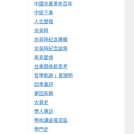
中國共產革命百年
中途下車
人生歷程
余英時
余英時紀念專輯
余英時紀念論壇
再見愛情
台美關係新思考
哲學軌跡 | 曾瑞明
四季書評
夢回宋朝
大寫史
學人專訪
學術講座搖滾區
學門史