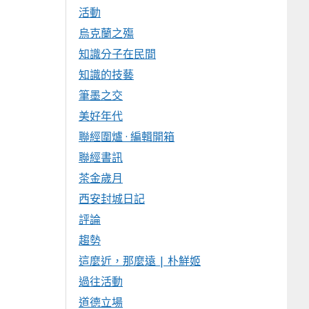
活動
烏克蘭之殤
知識分子在民間
知識的技藝
筆墨之交
美好年代
聯經圍爐 · 編輯開箱
聯經書訊
茶金歲月
西安封城日記
評論
趨勢
這麼近，那麼遠 | 朴鮮姬
過往活動
道德立場