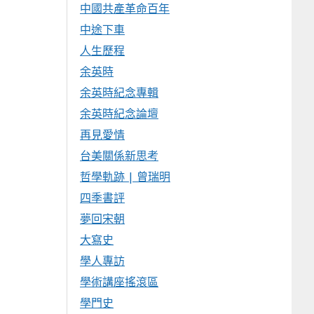
中國共產革命百年
中途下車
人生歷程
余英時
余英時紀念專輯
余英時紀念論壇
再見愛情
台美關係新思考
哲學軌跡 | 曾瑞明
四季書評
夢回宋朝
大寫史
學人專訪
學術講座搖滾區
學門史