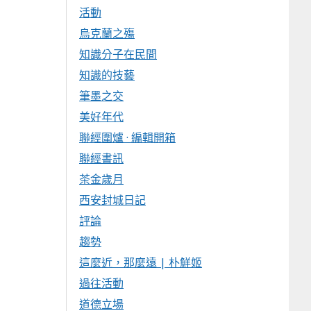
活動
烏克蘭之殤
知識分子在民間
知識的技藝
筆墨之交
美好年代
聯經圍爐 · 編輯開箱
聯經書訊
茶金歲月
西安封城日記
評論
趨勢
這麼近，那麼遠 | 朴鮮姬
過往活動
道德立場