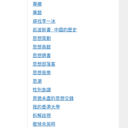
專欄
專題
尋找李一冰
岩波新書 · 中國的歷史
思想策劃
思想貢獻
思想選書
思想部落客
思想音樂
思潮
性別島讀
意猶未盡的思想交鋒
我的香港大學
拆解歧視
敬悼余英時