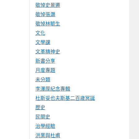
敬悼史景遷
敬悼張灝
敬悼林毓生
文化
文學課
文革精神史
新書分享
月度專題
未分類
李澤厚紀念專輯
杜斯妥也夫斯基二百歲冥誕
歷史
民間史
治學經驗
洪業與杜甫