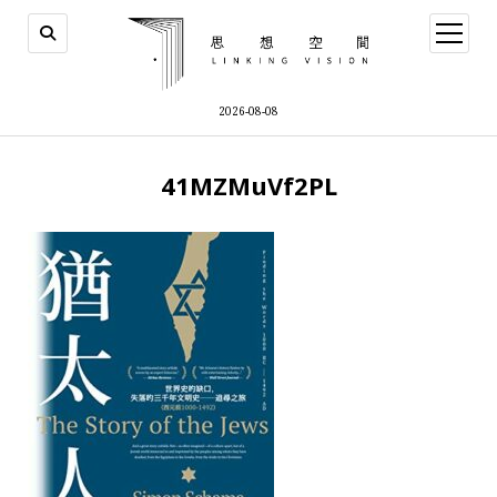
open
menu
2026-08-08
41MZMuVf2PL