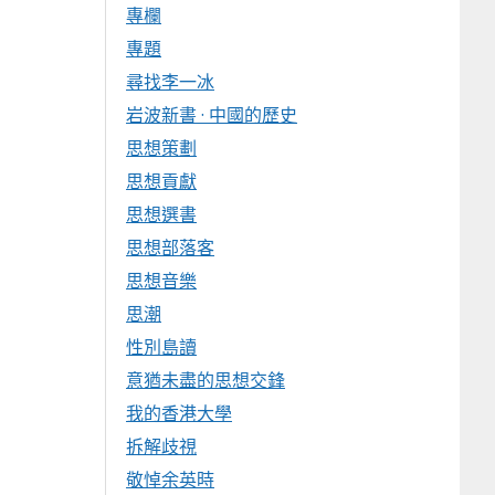
專欄
專題
尋找李一冰
岩波新書 · 中國的歷史
思想策劃
思想貢獻
思想選書
思想部落客
思想音樂
思潮
性別島讀
意猶未盡的思想交鋒
我的香港大學
拆解歧視
敬悼余英時