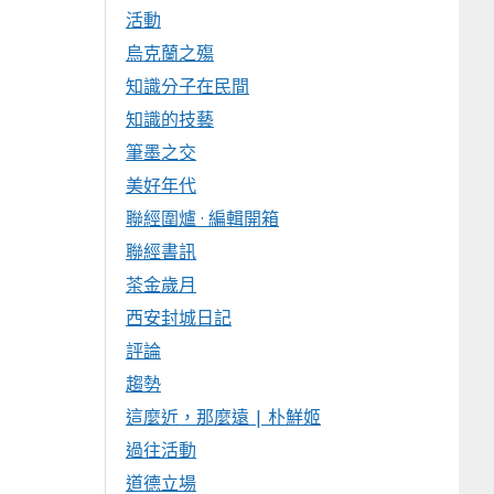
活動
烏克蘭之殤
知識分子在民間
知識的技藝
筆墨之交
美好年代
聯經圍爐 · 編輯開箱
聯經書訊
茶金歲月
西安封城日記
評論
趨勢
這麼近，那麼遠 | 朴鮮姬
過往活動
道德立場