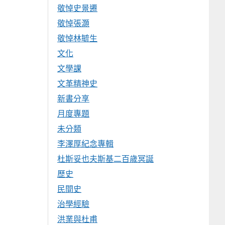
敬悼史景遷
敬悼張灝
敬悼林毓生
文化
文學課
文革精神史
新書分享
月度專題
未分類
李澤厚紀念專輯
杜斯妥也夫斯基二百歲冥誕
歷史
民間史
治學經驗
洪業與杜甫