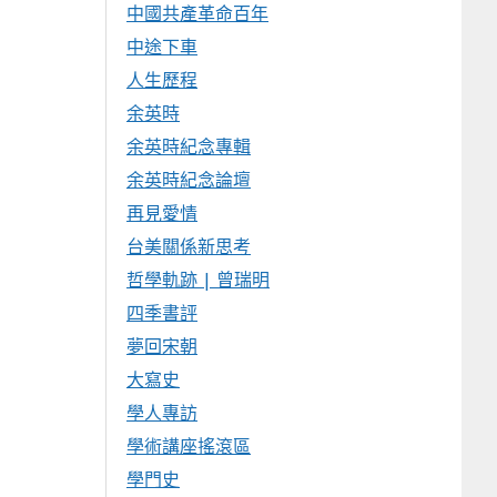
中國共產革命百年
中途下車
人生歷程
余英時
余英時紀念專輯
余英時紀念論壇
再見愛情
台美關係新思考
哲學軌跡 | 曾瑞明
四季書評
夢回宋朝
大寫史
學人專訪
學術講座搖滾區
學門史