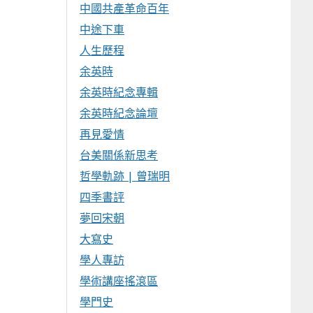
中國共產革命百年
中途下車
人生歷程
余英時
余英時紀念專輯
余英時紀念論壇
再見愛情
台美關係新思考
哲學軌跡 | 曾瑞明
四季書評
夢回宋朝
大寫史
學人專訪
學術講座搖滾區
學門史