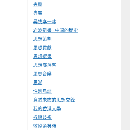
專欄
專題
尋找李一冰
岩波新書 · 中國的歷史
思想策劃
思想貢獻
思想選書
思想部落客
思想音樂
思潮
性別島讀
意猶未盡的思想交鋒
我的香港大學
拆解歧視
敬悼余英時