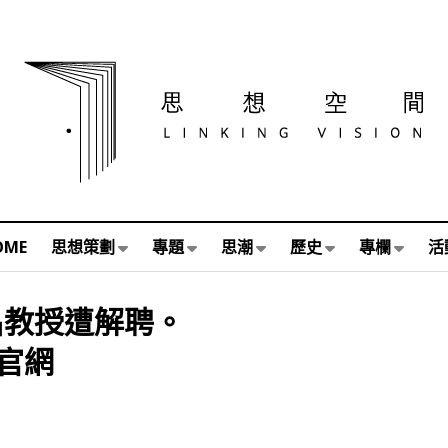
OME
思想策劃
專題
思潮
歷史
專欄
活
名教授遭解聘。
官網