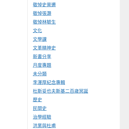
敬悼史景遷
敬悼張灝
敬悼林毓生
文化
文學課
文革精神史
新書分享
月度專題
未分類
李澤厚紀念專輯
杜斯妥也夫斯基二百歲冥誕
歷史
民間史
治學經驗
洪業與杜甫