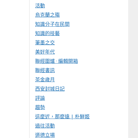
活動
烏克蘭之殤
知識分子在民間
知識的技藝
筆墨之交
美好年代
聯經圍爐 · 編輯開箱
聯經書訊
茶金歲月
西安封城日記
評論
趨勢
這麼近，那麼遠 | 朴鮮姬
過往活動
道德立場