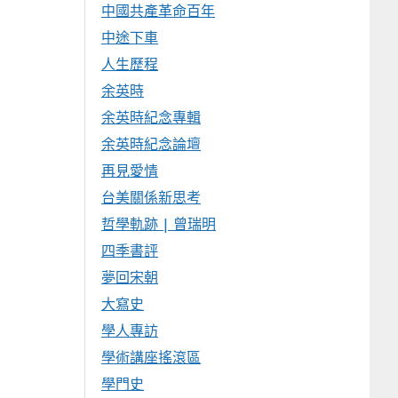
中國共產革命百年
中途下車
人生歷程
余英時
余英時紀念專輯
余英時紀念論壇
再見愛情
台美關係新思考
哲學軌跡 | 曾瑞明
四季書評
夢回宋朝
大寫史
學人專訪
學術講座搖滾區
學門史