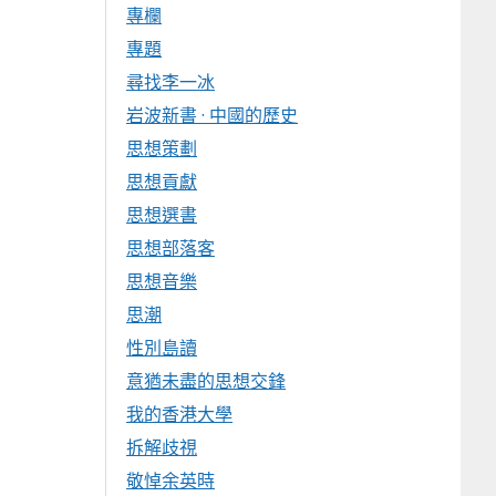
專欄
專題
尋找李一冰
岩波新書 · 中國的歷史
思想策劃
思想貢獻
思想選書
思想部落客
思想音樂
思潮
性別島讀
意猶未盡的思想交鋒
我的香港大學
拆解歧視
敬悼余英時