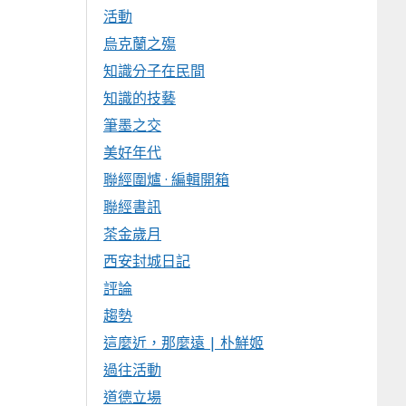
活動
烏克蘭之殤
知識分子在民間
知識的技藝
筆墨之交
美好年代
聯經圍爐 · 編輯開箱
聯經書訊
茶金歲月
西安封城日記
評論
趨勢
這麼近，那麼遠 | 朴鮮姬
過往活動
道德立場