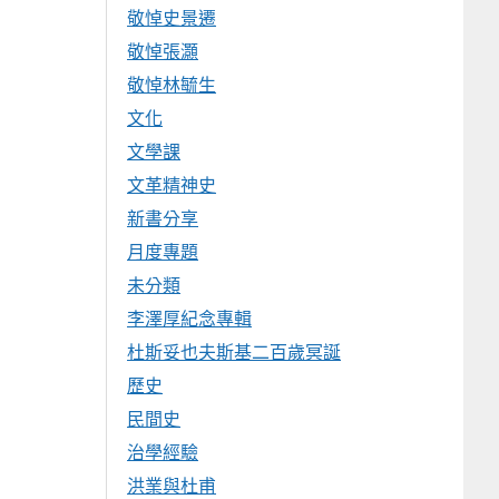
敬悼史景遷
敬悼張灝
敬悼林毓生
文化
文學課
文革精神史
新書分享
月度專題
未分類
李澤厚紀念專輯
杜斯妥也夫斯基二百歲冥誕
歷史
民間史
治學經驗
洪業與杜甫