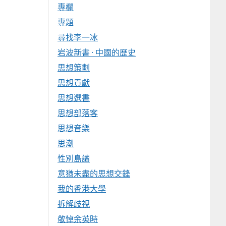
專欄
專題
尋找李一冰
岩波新書 · 中國的歷史
思想策劃
思想貢獻
思想選書
思想部落客
思想音樂
思潮
性別島讀
意猶未盡的思想交鋒
我的香港大學
拆解歧視
敬悼余英時