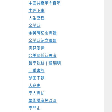
中國共產革命百年
中途下車
人生歷程
余英時
余英時紀念專輯
余英時紀念論壇
再見愛情
台美關係新思考
哲學軌跡 | 曾瑞明
四季書評
夢回宋朝
大寫史
學人專訪
學術講座搖滾區
學門史