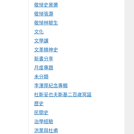
敬悼史景遷
敬悼張灝
敬悼林毓生
文化
文學課
文革精神史
新書分享
月度專題
未分類
李澤厚紀念專輯
杜斯妥也夫斯基二百歲冥誕
歷史
民間史
治學經驗
洪業與杜甫