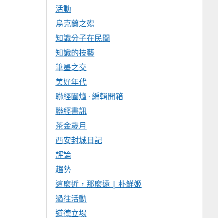
活動
烏克蘭之殤
知識分子在民間
知識的技藝
筆墨之交
美好年代
聯經圍爐 · 編輯開箱
聯經書訊
茶金歲月
西安封城日記
評論
趨勢
這麼近，那麼遠 | 朴鮮姬
過往活動
道德立場