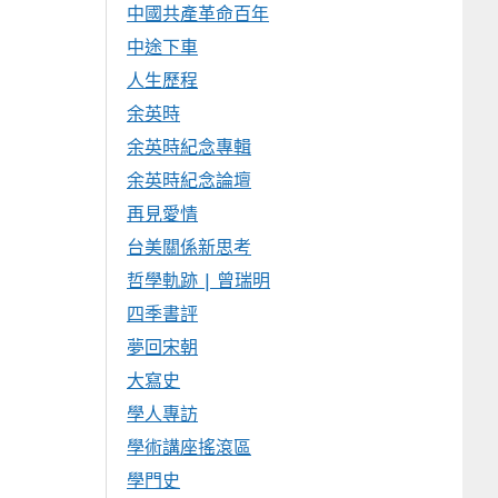
中國共產革命百年
中途下車
人生歷程
余英時
余英時紀念專輯
余英時紀念論壇
再見愛情
台美關係新思考
哲學軌跡 | 曾瑞明
四季書評
夢回宋朝
大寫史
學人專訪
學術講座搖滾區
學門史