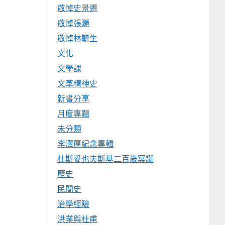
敬悼史景遷
敬悼張灝
敬悼林毓生
文化
文學課
文革精神史
新書分享
月度專題
未分類
李澤厚紀念專輯
杜斯妥也夫斯基二百歲冥誕
歷史
民間史
治學經驗
洪業與杜甫