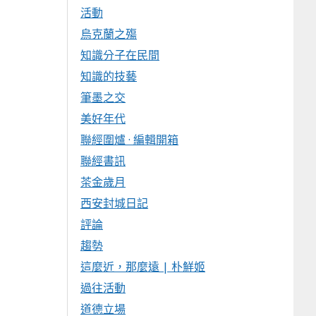
活動
烏克蘭之殤
知識分子在民間
知識的技藝
筆墨之交
美好年代
聯經圍爐 · 編輯開箱
聯經書訊
茶金歲月
西安封城日記
評論
趨勢
這麼近，那麼遠 | 朴鮮姬
過往活動
道德立場