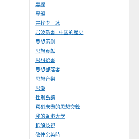
專欄
專題
尋找李一冰
岩波新書 · 中國的歷史
思想策劃
思想貢獻
思想選書
思想部落客
思想音樂
思潮
性別島讀
意猶未盡的思想交鋒
我的香港大學
拆解歧視
敬悼余英時