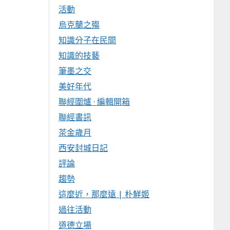
活動
烏克蘭之殤
知識分子在民間
知識的技藝
筆墨之交
美好年代
聯經圍爐 · 編輯開箱
聯經書訊
茶金歲月
西安封城日記
評論
趨勢
這麼近，那麼遠 | 朴鮮姬
過往活動
道德立場