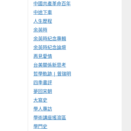
中國共產革命百年
中途下車
人生歷程
余英時
余英時紀念專輯
余英時紀念論壇
再見愛情
台美關係新思考
哲學軌跡 | 曾瑞明
四季書評
夢回宋朝
大寫史
學人專訪
學術講座搖滾區
學門史