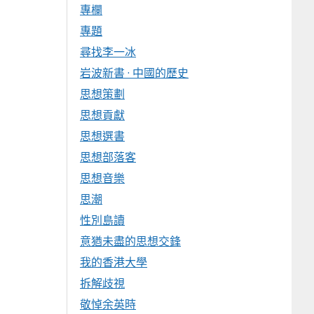
專欄
專題
尋找李一冰
岩波新書 · 中國的歷史
思想策劃
思想貢獻
思想選書
思想部落客
思想音樂
思潮
性別島讀
意猶未盡的思想交鋒
我的香港大學
拆解歧視
敬悼余英時