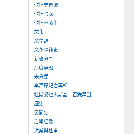
敬悼史景遷
敬悼張灝
敬悼林毓生
文化
文學課
文革精神史
新書分享
月度專題
未分類
李澤厚紀念專輯
杜斯妥也夫斯基二百歲冥誕
歷史
民間史
治學經驗
洪業與杜甫