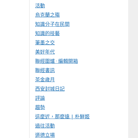
活動
烏克蘭之殤
知識分子在民間
知識的技藝
筆墨之交
美好年代
聯經圍爐 · 編輯開箱
聯經書訊
茶金歲月
西安封城日記
評論
趨勢
這麼近，那麼遠 | 朴鮮姬
過往活動
道德立場