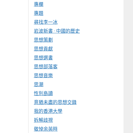
專欄
專題
尋找李一冰
岩波新書 · 中國的歷史
思想策劃
思想貢獻
思想選書
思想部落客
思想音樂
思潮
性別島讀
意猶未盡的思想交鋒
我的香港大學
拆解歧視
敬悼余英時