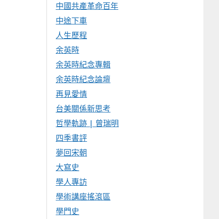
中國共產革命百年
中途下車
人生歷程
余英時
余英時紀念專輯
余英時紀念論壇
再見愛情
台美關係新思考
哲學軌跡 | 曾瑞明
四季書評
夢回宋朝
大寫史
學人專訪
學術講座搖滾區
學門史