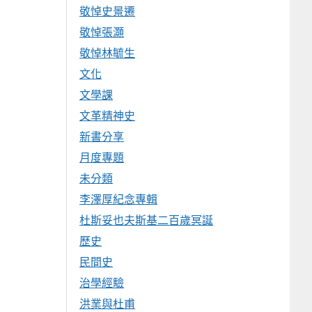
敬悼史景遷
敬悼張灝
敬悼林毓生
文化
文學課
文革精神史
新書分享
月度專題
未分類
李澤厚紀念專輯
杜斯妥也夫斯基二百歲冥誕
歷史
民間史
治學經驗
洪業與杜甫