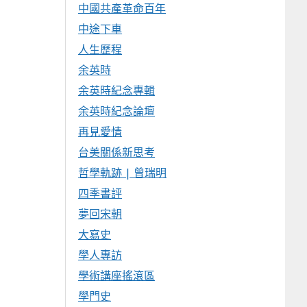
中國共產革命百年
中途下車
人生歷程
余英時
余英時紀念專輯
余英時紀念論壇
再見愛情
台美關係新思考
哲學軌跡 | 曾瑞明
四季書評
夢回宋朝
大寫史
學人專訪
學術講座搖滾區
學門史