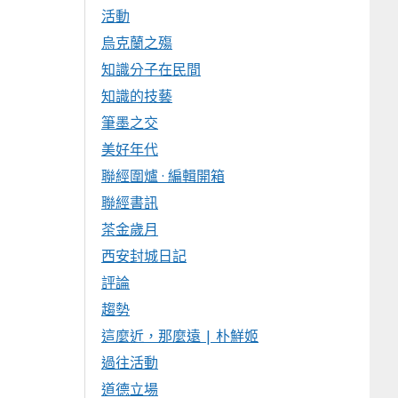
活動
烏克蘭之殤
知識分子在民間
知識的技藝
筆墨之交
美好年代
聯經圍爐 · 編輯開箱
聯經書訊
茶金歲月
西安封城日記
評論
趨勢
這麼近，那麼遠 | 朴鮮姬
過往活動
道德立場