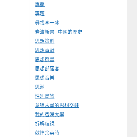
專欄
專題
尋找李一冰
岩波新書 · 中國的歷史
思想策劃
思想貢獻
思想選書
思想部落客
思想音樂
思潮
性別島讀
意猶未盡的思想交鋒
我的香港大學
拆解歧視
敬悼余英時