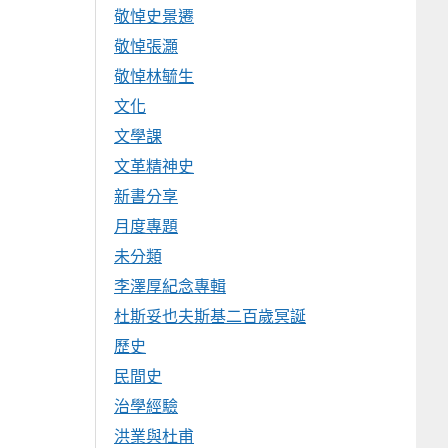
敬悼史景遷
敬悼張灝
敬悼林毓生
文化
文學課
文革精神史
新書分享
月度專題
未分類
李澤厚紀念專輯
杜斯妥也夫斯基二百歲冥誕
歷史
民間史
治學經驗
洪業與杜甫