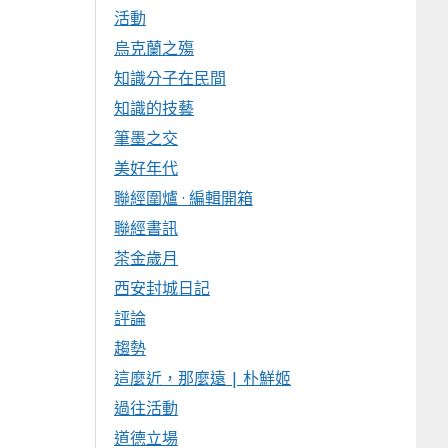
活動
烏克蘭之殤
知識分子在民間
知識的技藝
筆墨之交
美好年代
聯經圍爐 · 編輯開箱
聯經書訊
茶金歲月
西安封城日記
評論
趨勢
這麼近，那麼遠 | 朴鮮姬
過往活動
道德立場