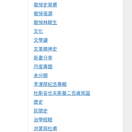
敬悼史景遷
敬悼張灝
敬悼林毓生
文化
文學課
文革精神史
新書分享
月度專題
未分類
李澤厚紀念專輯
杜斯妥也夫斯基二百歲冥誕
歷史
民間史
治學經驗
洪業與杜甫