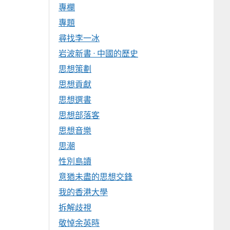
專欄
專題
尋找李一冰
岩波新書 · 中國的歷史
思想策劃
思想貢獻
思想選書
思想部落客
思想音樂
思潮
性別島讀
意猶未盡的思想交鋒
我的香港大學
拆解歧視
敬悼余英時