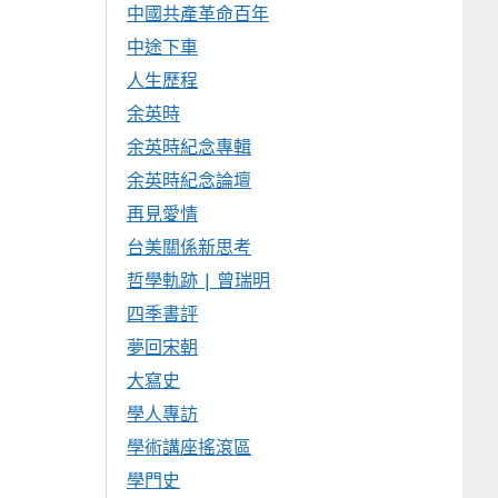
中國共產革命百年
中途下車
人生歷程
余英時
余英時紀念專輯
余英時紀念論壇
再見愛情
台美關係新思考
哲學軌跡 | 曾瑞明
四季書評
夢回宋朝
大寫史
學人專訪
學術講座搖滾區
學門史