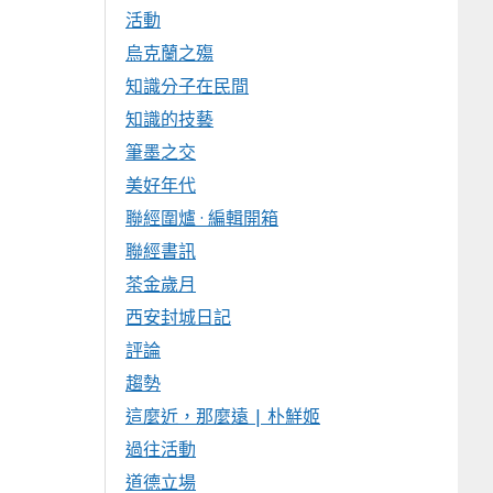
活動
烏克蘭之殤
知識分子在民間
知識的技藝
筆墨之交
美好年代
聯經圍爐 · 編輯開箱
聯經書訊
茶金歲月
西安封城日記
評論
趨勢
這麼近，那麼遠 | 朴鮮姬
過往活動
道德立場