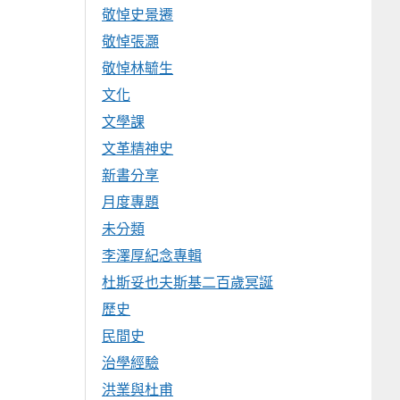
敬悼史景遷
敬悼張灝
敬悼林毓生
文化
文學課
文革精神史
新書分享
月度專題
未分類
李澤厚紀念專輯
杜斯妥也夫斯基二百歲冥誕
歷史
民間史
治學經驗
洪業與杜甫