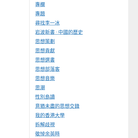
專欄
專題
尋找李一冰
岩波新書 · 中國的歷史
思想策劃
思想貢獻
思想選書
思想部落客
思想音樂
思潮
性別島讀
意猶未盡的思想交鋒
我的香港大學
拆解歧視
敬悼余英時