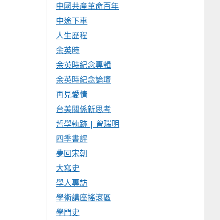
中國共產革命百年
中途下車
人生歷程
余英時
余英時紀念專輯
余英時紀念論壇
再見愛情
台美關係新思考
哲學軌跡 | 曾瑞明
四季書評
夢回宋朝
大寫史
學人專訪
學術講座搖滾區
學門史