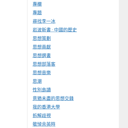
專欄
專題
尋找李一冰
岩波新書 · 中國的歷史
思想策劃
思想貢獻
思想選書
思想部落客
思想音樂
思潮
性別島讀
意猶未盡的思想交鋒
我的香港大學
拆解歧視
敬悼余英時