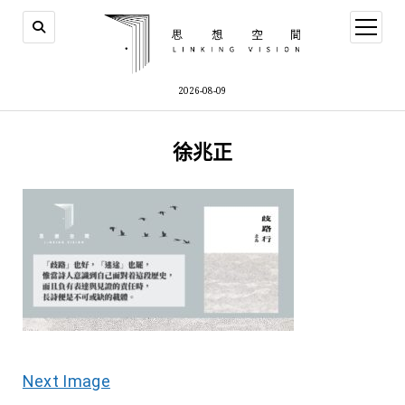
open
menu
2026-08-09
徐兆正
Next Image