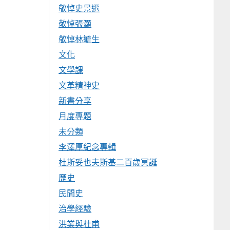
敬悼史景遷
敬悼張灝
敬悼林毓生
文化
文學課
文革精神史
新書分享
月度專題
未分類
李澤厚紀念專輯
杜斯妥也夫斯基二百歲冥誕
歷史
民間史
治學經驗
洪業與杜甫