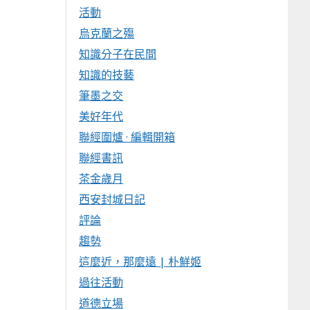
活動
烏克蘭之殤
知識分子在民間
知識的技藝
筆墨之交
美好年代
聯經圍爐 · 編輯開箱
聯經書訊
茶金歲月
西安封城日記
評論
趨勢
這麼近，那麼遠 | 朴鮮姬
過往活動
道德立場