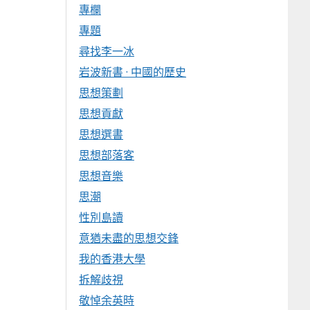
專欄
專題
尋找李一冰
岩波新書 · 中國的歷史
思想策劃
思想貢獻
思想選書
思想部落客
思想音樂
思潮
性別島讀
意猶未盡的思想交鋒
我的香港大學
拆解歧視
敬悼余英時