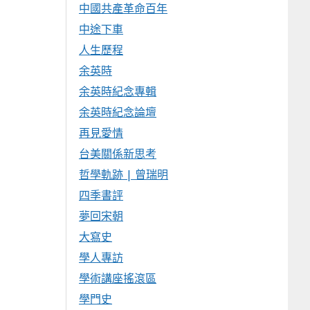
中國共產革命百年
中途下車
人生歷程
余英時
余英時紀念專輯
余英時紀念論壇
再見愛情
台美關係新思考
哲學軌跡 | 曾瑞明
四季書評
夢回宋朝
大寫史
學人專訪
學術講座搖滾區
學門史