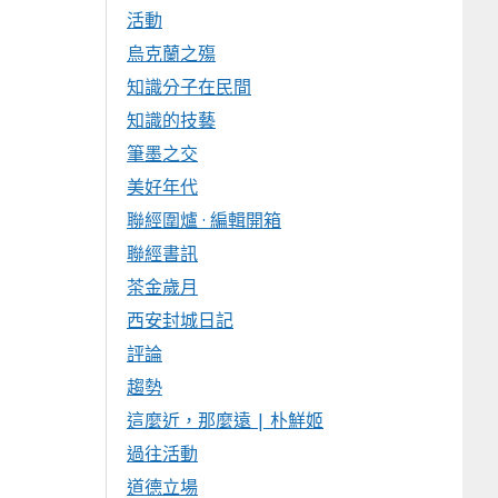
活動
烏克蘭之殤
知識分子在民間
知識的技藝
筆墨之交
美好年代
聯經圍爐 · 編輯開箱
聯經書訊
茶金歲月
西安封城日記
評論
趨勢
這麼近，那麼遠 | 朴鮮姬
過往活動
道德立場