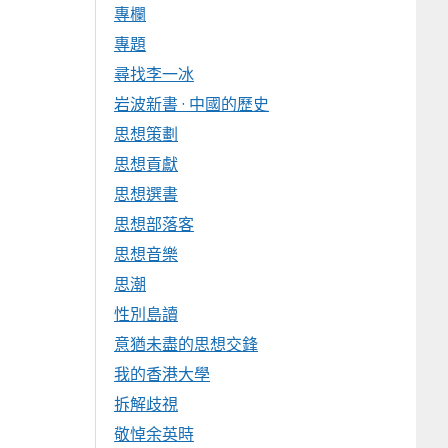
專欄
專題
尋找李一冰
岩波新書 · 中國的歷史
思想策劃
思想貢獻
思想選書
思想部落客
思想音樂
思潮
性別島讀
意猶未盡的思想交鋒
我的香港大學
拆解歧視
敬悼余英時