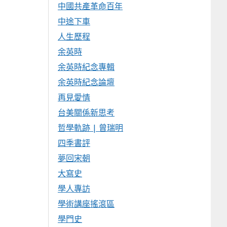
中國共產革命百年
中途下車
人生歷程
余英時
余英時紀念專輯
余英時紀念論壇
再見愛情
台美關係新思考
哲學軌跡 | 曾瑞明
四季書評
夢回宋朝
大寫史
學人專訪
學術講座搖滾區
學門史