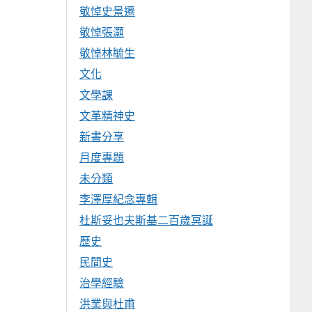
敬悼史景遷
敬悼張灝
敬悼林毓生
文化
文學課
文革精神史
新書分享
月度專題
未分類
李澤厚紀念專輯
杜斯妥也夫斯基二百歲冥誕
歷史
民間史
治學經驗
洪業與杜甫