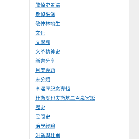
敬悼史景遷
敬悼張灝
敬悼林毓生
文化
文學課
文革精神史
新書分享
月度專題
未分類
李澤厚紀念專輯
杜斯妥也夫斯基二百歲冥誕
歷史
民間史
治學經驗
洪業與杜甫