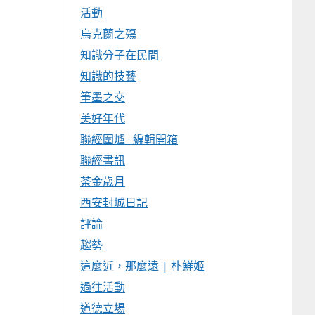
活動
烏克蘭之殤
知識分子在民間
知識的技藝
筆墨之交
美好年代
聯經圍爐 · 編輯開箱
聯經書訊
茶金歲月
西安封城日記
評論
趨勢
這麼近，那麼遠 | 朴鮮姬
過往活動
道德立場