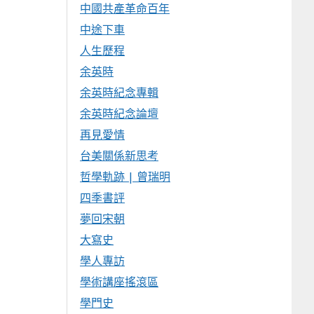
中國共產革命百年
中途下車
人生歷程
余英時
余英時紀念專輯
余英時紀念論壇
再見愛情
台美關係新思考
哲學軌跡 | 曾瑞明
四季書評
夢回宋朝
大寫史
學人專訪
學術講座搖滾區
學門史