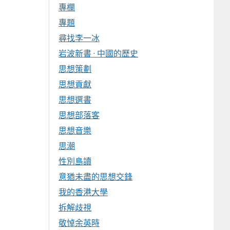
專欄
專題
尋找李一冰
岩波新書 · 中國的歷史
思想策劃
思想貢獻
思想選書
思想部落客
思想音樂
思潮
性別島讀
意猶未盡的思想交鋒
我的香港大學
拆解歧視
敬悼余英時