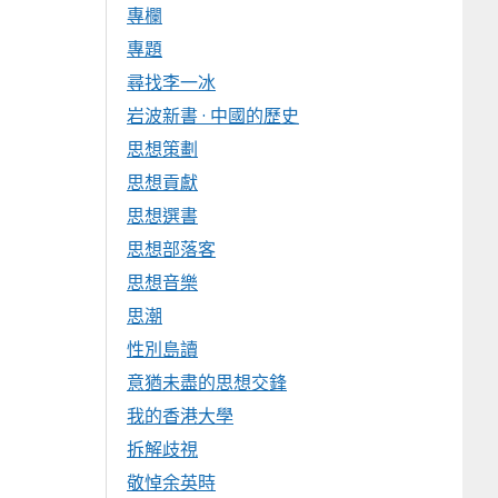
專欄
專題
尋找李一冰
岩波新書 · 中國的歷史
思想策劃
思想貢獻
思想選書
思想部落客
思想音樂
思潮
性別島讀
意猶未盡的思想交鋒
我的香港大學
拆解歧視
敬悼余英時