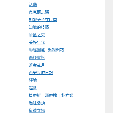
活動
烏克蘭之殤
知識分子在民間
知識的技藝
筆墨之交
美好年代
聯經圍爐 · 編輯開箱
聯經書訊
茶金歲月
西安封城日記
評論
趨勢
這麼近，那麼遠 | 朴鮮姬
過往活動
道德立場