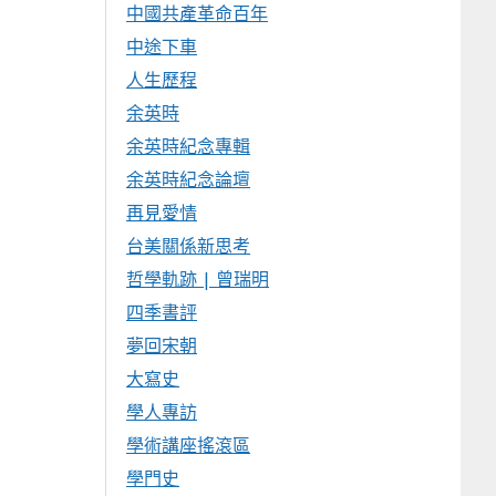
中國共產革命百年
中途下車
人生歷程
余英時
余英時紀念專輯
余英時紀念論壇
再見愛情
台美關係新思考
哲學軌跡 | 曾瑞明
四季書評
夢回宋朝
大寫史
學人專訪
學術講座搖滾區
學門史