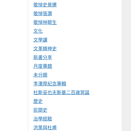
敬悼史景遷
敬悼張灝
敬悼林毓生
文化
文學課
文革精神史
新書分享
月度專題
未分類
李澤厚紀念專輯
杜斯妥也夫斯基二百歲冥誕
歷史
民間史
治學經驗
洪業與杜甫