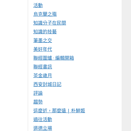
活動
烏克蘭之殤
知識分子在民間
知識的技藝
筆墨之交
美好年代
聯經圍爐 · 編輯開箱
聯經書訊
茶金歲月
西安封城日記
評論
趨勢
這麼近，那麼遠 | 朴鮮姬
過往活動
道德立場