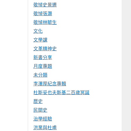
敬悼史景遷
敬悼張灝
敬悼林毓生
文化
文學課
文革精神史
新書分享
月度專題
未分類
李澤厚紀念專輯
杜斯妥也夫斯基二百歲冥誕
歷史
民間史
治學經驗
洪業與杜甫