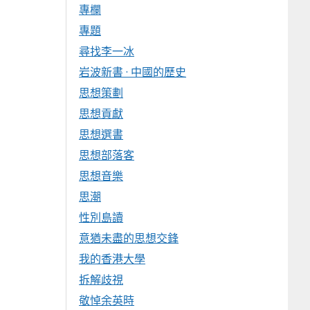
專欄
專題
尋找李一冰
岩波新書 · 中國的歷史
思想策劃
思想貢獻
思想選書
思想部落客
思想音樂
思潮
性別島讀
意猶未盡的思想交鋒
我的香港大學
拆解歧視
敬悼余英時