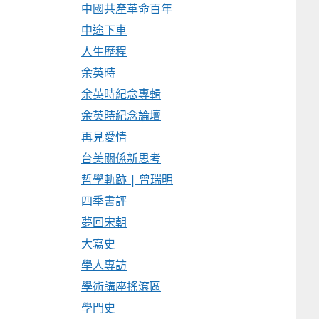
中國共產革命百年
中途下車
人生歷程
余英時
余英時紀念專輯
余英時紀念論壇
再見愛情
台美關係新思考
哲學軌跡 | 曾瑞明
四季書評
夢回宋朝
大寫史
學人專訪
學術講座搖滾區
學門史