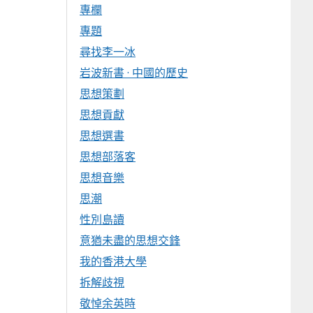
專欄
專題
尋找李一冰
岩波新書 · 中國的歷史
思想策劃
思想貢獻
思想選書
思想部落客
思想音樂
思潮
性別島讀
意猶未盡的思想交鋒
我的香港大學
拆解歧視
敬悼余英時