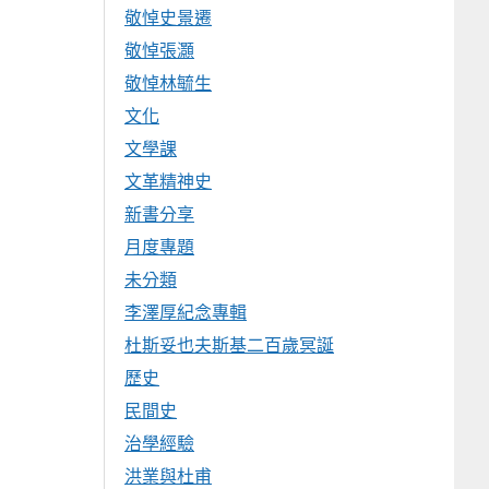
敬悼史景遷
敬悼張灝
敬悼林毓生
文化
文學課
文革精神史
新書分享
月度專題
未分類
李澤厚紀念專輯
杜斯妥也夫斯基二百歲冥誕
歷史
民間史
治學經驗
洪業與杜甫