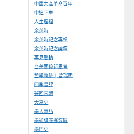
中國共產革命百年
中途下車
人生歷程
余英時
余英時紀念專輯
余英時紀念論壇
再見愛情
台美關係新思考
哲學軌跡 | 曾瑞明
四季書評
夢回宋朝
大寫史
學人專訪
學術講座搖滾區
學門史