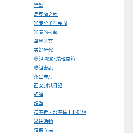
活動
烏克蘭之殤
知識分子在民間
知識的技藝
筆墨之交
美好年代
聯經圍爐 · 編輯開箱
聯經書訊
茶金歲月
西安封城日記
評論
趨勢
這麼近，那麼遠 | 朴鮮姬
過往活動
道德立場