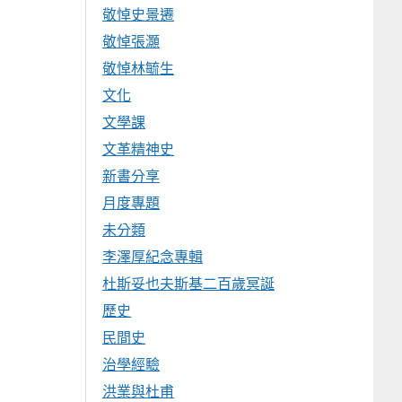
敬悼史景遷
敬悼張灝
敬悼林毓生
文化
文學課
文革精神史
新書分享
月度專題
未分類
李澤厚紀念專輯
杜斯妥也夫斯基二百歲冥誕
歷史
民間史
治學經驗
洪業與杜甫