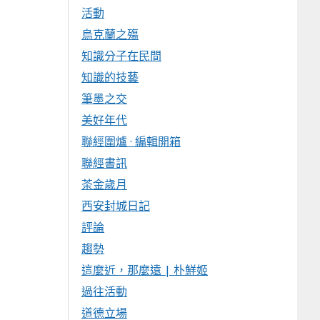
活動
烏克蘭之殤
知識分子在民間
知識的技藝
筆墨之交
美好年代
聯經圍爐 · 編輯開箱
聯經書訊
茶金歲月
西安封城日記
評論
趨勢
這麼近，那麼遠 | 朴鮮姬
過往活動
道德立場