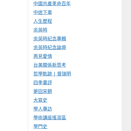
中國共產革命百年
中途下車
人生歷程
余英時
余英時紀念專輯
余英時紀念論壇
再見愛情
台美關係新思考
哲學軌跡 | 曾瑞明
四季書評
夢回宋朝
大寫史
學人專訪
學術講座搖滾區
學門史