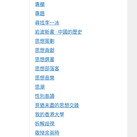
專欄
專題
尋找李一冰
岩波新書 · 中國的歷史
思想策劃
思想貢獻
思想選書
思想部落客
思想音樂
思潮
性別島讀
意猶未盡的思想交鋒
我的香港大學
拆解歧視
敬悼余英時