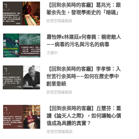
【回到余英時的客廳】葛兆光：跟
著余先生，發現學術史的「暗碼」
思想空間編輯部
蕭怡婷x林建廷x何春蕤：親密敵人
——病毒的污名與污名的病毒
王顥中
【回到余英時的客廳】李孝悌：入
世苦行余英時——如何在歷史學中
創業垂統
思想空間編輯部
【回到余英時的客廳】丘慧芬：重
讀《論天人之際》，如何讓軸心價
值成為具體的真實？
思想空間編輯部