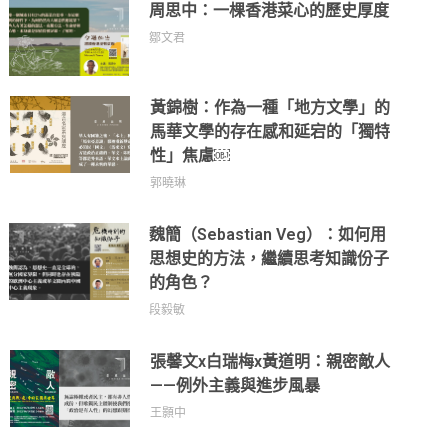
周思中：一棵香港菜心的歷史厚度
鄒文君
黃錦樹：作為一種「地方文學」的
馬華文學的存在感和延宕的「獨特
性」焦慮￼
郭曉琳
魏簡（Sebastian Veg）：如何用
思想史的方法，繼續思考知識份子
的角色？
段毅敏
張馨文x白瑞梅x黃道明：親密敵人
——例外主義與進步風暴
王顥中