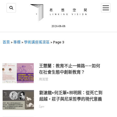
2026-08-08
首頁
>
專欄
>
學術講座搖滾區
>
Page 3
王慧蘭：教育不止一條路——如何
在社會生態中創新教育？
周洳萱
劉滄龍×何乏筆×林明照：從死亡到
超越，莊子與尼采哲學的現代意義
Lynn