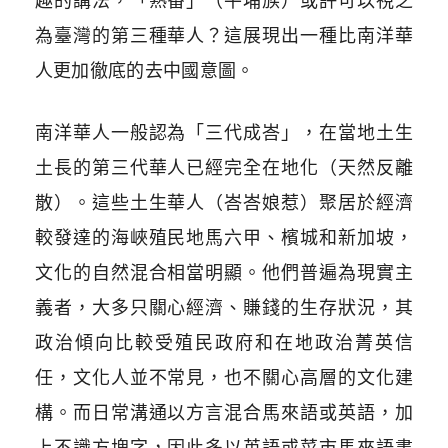
趣的講法，「熟番」（平埔族）或許可以視之
為臺灣的第三種華人？這展現出一種比南洋華
人更加徹底的去中國意圖。
南洋華人一般認為「三代成峇」，在當地土生
土長的第三代華人已經完全在地化（天然反離
散）。這些土生華人（峇峇娘惹）聚居於經濟
較發達的海峽殖民地馬六甲、檳城和新加坡，
文化的自然混合相當明顯。他們普遍為現實主
義者，大多只關心經濟、賺錢的生存狀況，其
政治傾向比較受殖民政府和在地政治菁英信
任，文化人並不常見，也不關心高層的文化建
構。而日常溝通以方言混合馬來語或英語，加
上不識方塊字，因此多以英語或菜市馬來語書