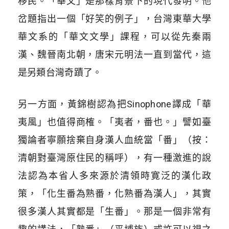
移民。「華文」是那樣背景下的現代發明。他
岔題指出一個「好笑的例子」，台灣東華大學
華文系的「華文文學」課程，可以從先秦兩
漢、魏晉南北朝，唐宋元明法一直到當代，這
是另類台灣奇蹟了。
另一方面，黃錦樹認為把Sinophone譯成「華
夷風」也值得商榷。「夷者，番也。」譬如臺
獨論者寧願捨棄自身漢人血統當「番」（按：
清朝對臺灣原住民的稱呼），有一種激進的說
法認為本省人多來源於清領時寛泛的漢化政
策，「化生番為熟番，化熟番為漢人」，其實
很多漢人其實都是「生番」。那是一個非常有