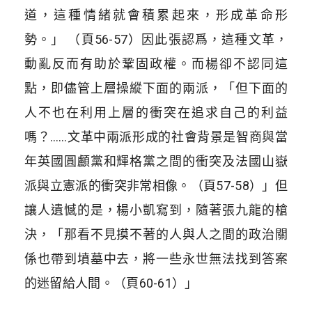
道，這種情緒就會積累起來，形成革命形
勢。」 （頁56-57）因此張認爲，這種文革，
動亂反而有助於鞏固政權。而楊卻不認同這
點，即儘管上層操縱下面的兩派，「但下面的
人不也在利用上層的衝突在追求自己的利益
嗎？……文革中兩派形成的社會背景是智商與當
年英國圓顱黨和輝格黨之間的衝突及法國山嶽
派與立憲派的衝突非常相像。（頁57-58）」但
讓人遺憾的是，楊小凱寫到，隨著張九龍的槍
決，「那看不見摸不著的人與人之間的政治關
係也帶到墳墓中去，將一些永世無法找到答案
的迷留給人間。（頁60-61）」