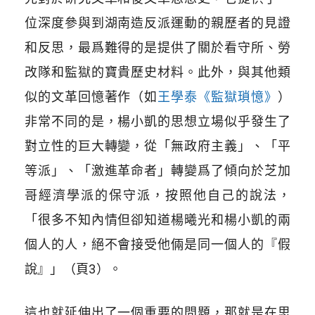
位深度參與到湖南造反派運動的親歷者的見證
和反思，最爲難得的是提供了關於看守所、勞
改隊和監獄的寶貴歷史材料。此外，與其他類
似的文革回憶著作（如
王學泰《監獄瑣憶》
）
非常不同的是，楊小凱的思想立場似乎發生了
對立性的巨大轉變，從「無政府主義」、「平
等派」、「激進革命者」轉變爲了傾向於芝加
哥經濟學派的保守派，按照他自己的說法，
「很多不知內情但卻知道楊曦光和楊小凱的兩
個人的人，絕不會接受他倆是同一個人的『假
說』」（頁3）。
這也就延伸出了一個重要的問題，那就是在思