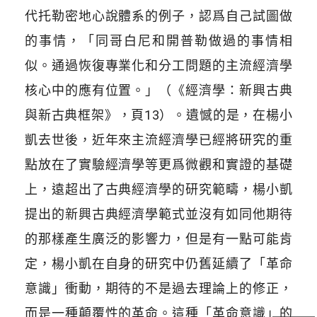
代托勒密地心說體系的例子，認爲自己試圖做
的事情，「同哥白尼和開普勒做過的事情相
似。通過恢復專業化和分工問題的主流經濟學
核心中的應有位置。」（《經濟學：新興古典
與新古典框架》，頁13）。遺憾的是，在楊小
凱去世後，近年來主流經濟學已經將研究的重
點放在了實驗經濟學等更爲微觀和實證的基礎
上，遠超出了古典經濟學的研究範疇，楊小凱
提出的新興古典經濟學範式並沒有如同他期待
的那樣產生廣泛的影響力，但是有一點可能肯
定，楊小凱在自身的研究中仍舊延續了「革命
意識」衝動，期待的不是過去理論上的修正，
而是一種顛覆性的革命。這種「革命意識」的