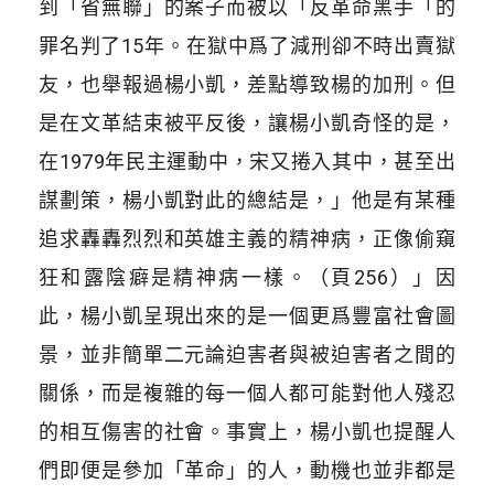
到「省無聯」的案子而被以「反革命黑手「的
罪名判了15年。在獄中爲了減刑卻不時出賣獄
友，也舉報過楊小凱，差點導致楊的加刑。但
是在文革結束被平反後，讓楊小凱奇怪的是，
在1979年民主運動中，宋又捲入其中，甚至出
謀劃策，楊小凱對此的總結是，」他是有某種
追求轟轟烈烈和英雄主義的精神病，正像偷窺
狂和露陰癖是精神病一樣。（頁256）」因
此，楊小凱呈現出來的是一個更爲豐富社會圖
景，並非簡單二元論迫害者與被迫害者之間的
關係，而是複雜的每一個人都可能對他人殘忍
的相互傷害的社會。事實上，楊小凱也提醒人
們即便是參加「革命」的人，動機也並非都是