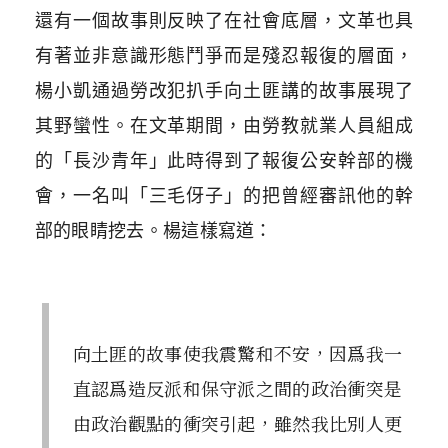
還有一個故事則反映了在社會底層，文革也具
有著並非意識形態鬥爭而是殘忍報復的層面，
楊小凱通過勞改犯扒手向土匪講的故事展現了
其野蠻性。在文革期間，由勞教就業人員組成
的「長沙青年」此時得到了報復公安幹部的機
會，一名叫「三毛伢子」的把曾經審訊他的幹
部的眼睛挖去。楊這樣寫道：
向土匪的故事使我震驚和不安，因爲我一
直認爲造反派和保守派之間的政治衝突是
由政治觀點的衝突引起，雖然我比別人更