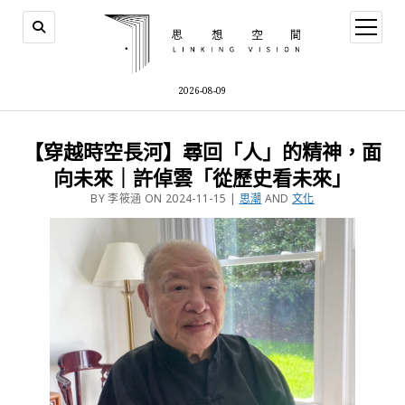
2026-08-09
【穿越時空長河】尋回「人」的精神，面
向未來｜許倬雲「從歷史看未來」
BY 李筱涵 ON 2024-11-15 |
思潮
AND
文化