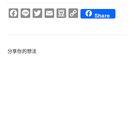
Facebook
Line
Twitter
Email
Douban
Copy
Share
Link
分享你的想法