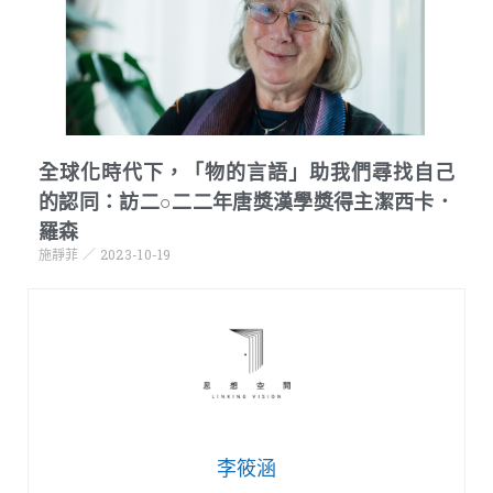
全球化時代下，「物的言語」助我們尋找自己
的認同：訪二○二二年唐獎漢學獎得主潔西卡．
羅森
施靜菲
2023-10-19
李筱涵