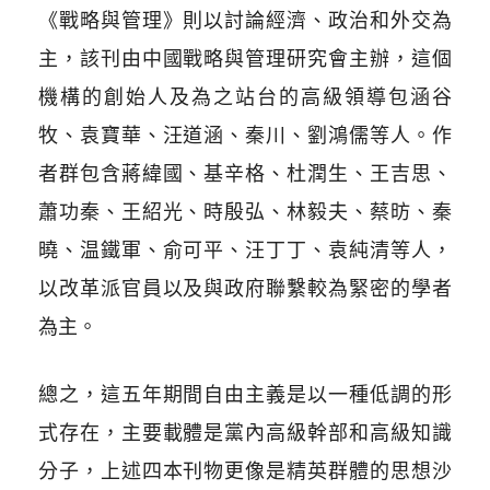
《戰略與管理》則以討論經濟、政治和外交為
主，該刊由中國戰略與管理研究會主辦，這個
機構的創始人及為之站台的高級領導包涵谷
牧、袁寶華、汪道涵、秦川、劉鴻儒等人。作
者群包含蔣緯國、基辛格、杜潤生、王吉思、
蕭功秦、王紹光、時殷弘、林毅夫、蔡昉、秦
曉、温鐵軍、俞可平、汪丁丁、袁純清等人，
以改革派官員以及與政府聯繫較為緊密的學者
為主。
總之，這五年期間自由主義是以一種低調的形
式存在，主要載體是黨內高級幹部和高級知識
分子，上述四本刊物更像是精英群體的思想沙