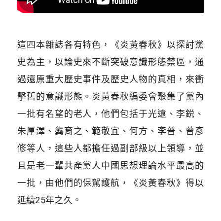
這四本雜誌各有特色，《炎黃春秋》以探討黨
史為主，以論史來不斷突破意識形態禁區，通
過還原重大歷史事件及歷史人物的真相，來衝
擊舊的意識形態。炎黃春秋編委會聚集了黨內
一批有名望的老人，他們包括于光遠、李鋭、
朱厚澤、龔育之、範敬宜、何方、李普、曾彥
修等人，這些人都擔任過副部級以上領導，並
且是老一輩共產黨人中國思想理論水平最高的
一批，由他們的保駕護航，《炎黃春秋》得以
延續25年之久。