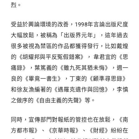
烈。
受益於輿論環境的改善，1998年言論出版尺度
大幅放鬆，被稱為「出版界元年」，這年過去
很多被視為禁區的作品都獲得發行，比如戴煌
的《胡耀邦與平反冤假錯案》， 韋君宜的《思
痛錄》，葉篤義的《雖九死其猶未悔》，週一
良的《畢竟一書生》，丁東的《顧準尋思錄》
和徐友漁編著的《遇羅克遺作與回憶》，李慎
之做序的《自由主義的先聲》等。
同時，宣傳部門對報紙的管控也在放鬆，《南
方都市報》、《京華時報》、《財經》紛紛在