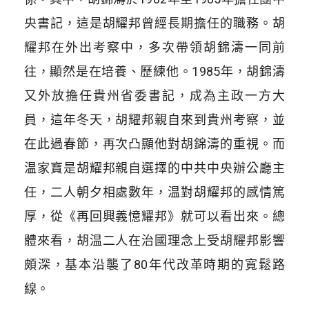
央書記，這是胡耀邦曾經長期擔任的職務。胡
耀邦在外出考察中，多次帶領胡錦濤一同前
往，顯然是在培養、歷練他。1985年，胡錦濤
又外放擔任貴州省委書記，成為主政一方大
員，這年冬天，胡耀邦親自來到貴州考察，並
在此過春節，再次凸顯他對胡錦濤的重視。而
温家寶是胡耀邦親自選擇的中共中央辦公廳主
任，二人朝夕相處數年，温對胡耀邦的感情篤
厚，從《再回興義憶耀邦》就可以看出來。總
體來看，胡温二人在治國理念上受胡耀邦影響
頗深，基本沿襲了80年代改革時期的寬鬆路
線。