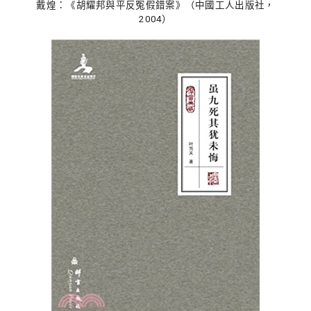
戴煌：《胡耀邦與平反冤假錯案》（中國工人出版社，
2004）