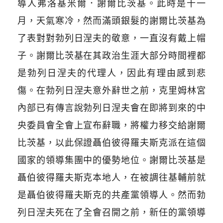
導人弗洛基米爾．謝爾比茨基。此時是十一
月，天氣寒冷，然而滿頭銀髮的謝爾比茨基為
了表對對勃列日涅夫的敬意，一直沒有戴上帽
子。謝爾比茨基在其政治生涯大部分時間裡都
是勃列日涅夫的代理人，因此有理由感到悲
傷。在勃列日涅夫意外辭世之前，克里姆林宮
內部已有傳言說勃列日涅夫會在即將到來的中
央委員會全會上宣布辭職，將權力移交給謝爾
比茨基，以此保證聶伯彼得羅夫斯克派在這個
國家的領導集團中的優勢地位。謝爾比茨基是
聶伯彼得羅夫斯克本地人，在被調往基輔前就
是聶伯彼得羅夫斯克的共產黨領導人。然而勃
列日涅夫死在了全會召開之前，新任的黨領導