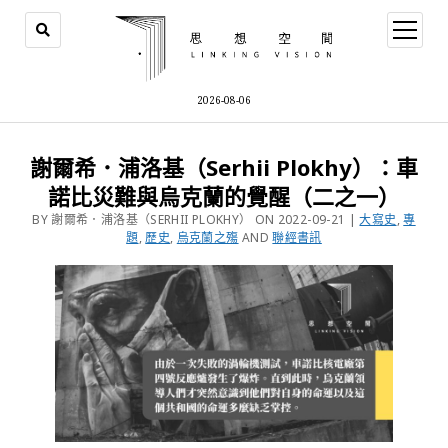
2026-08-06
謝爾希．浦洛基（Serhii Plokhy）：車
諾比災難與烏克蘭的覺醒（二之一）
BY 謝爾希．浦洛基（SERHII PLOKHY） ON 2022-09-21 |
大寫史
,
專
題
,
歷史
,
烏克蘭之殤
AND
聯經書訊