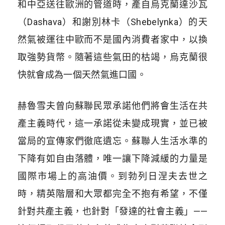
和中亞送往歐洲的管道時，產自烏克蘭達沙瓦
（
Dashava
）和謝別林卡（
Shebelynka
）的天
然氣被運往中歐而不是國內消費者家中，以換
取強勢貨幣。隨著這些氣田的枯竭，烏克蘭很
快就會成為一個天然氣進口國。
赫魯雪夫曾向蘇聯民眾承諾他們將會生活在共
產主義時代，這一承諾從未變成現實，並已被
當局的宣傳家們徹底遺忘。蘇聯人生活水準的
下降有如自由落體，唯一讓下降減緩的力量是
國際市場上的高油價。到勃列日涅夫去世之
時，精英階層和大眾都完全不抱有希望，不僅
針對共產主義，也針對「發達的社會主義」
——