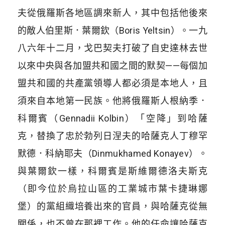
夫從俄羅斯各地區調來新人，其中包括他後來
的敵人伯里斯．葉爾欽（
Boris Yeltsin
）。一九
八六年十二月，戈巴契夫打破了自史達林去世
以來中央與各加盟共和國之間的默契
——
每個加
盟共和國的共產黨領導人都必須是本地人，且
須來自本地第一民族。他將俄羅斯人根納季．
科爾賓（
Gennadii Kolbin
）「空降」到哈薩
克，替換了忠於勃列日涅夫的哈薩克人丁穆罕
默德．科納耶夫（
Dinmukhamed Konayev
）。
與葉爾欽一樣，科爾賓是斯維爾德洛夫斯克
（即今位於烏拉山區的工業城市葉卡捷琳娜
堡）的黨組織培養出來的官員，與哈薩克從無
關係，也不曾在那裡工作。他的任命讓哈薩克