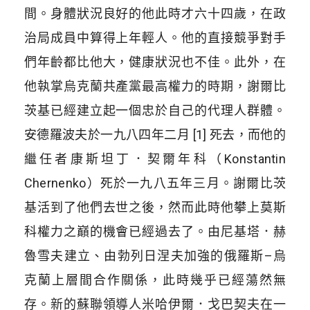
間。身體狀況良好的他此時才六十四歲，在政
治局成員中算得上年輕人。他的直接競爭對手
們年齡都比他大，健康狀況也不佳。此外，在
他執掌烏克蘭共產黨最高權力的時期，謝爾比
茨基已經建立起一個忠於自己的代理人群體。
安德羅波夫於一九八四年二月 [1] 死去，而他的
繼任者康斯坦丁．契爾年科（
Konstantin
Chernenko
）死於一九八五年三月。謝爾比茨
基活到了他們去世之後，然而此時他攀上莫斯
科權力之巔的機會已經過去了。由尼基塔．赫
魯雪夫建立、由勃列日涅夫加強的俄羅斯
–
烏
克蘭上層間合作關係，此時幾乎已經蕩然無
存。新的蘇聯領導人米哈伊爾．戈巴契夫在一