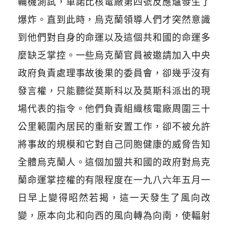
輪機測試，車諾比核電廠第四號反應爐發生了
爆炸。直到此時，烏克蘭領導人們才突然意識
到他們對自身的命運以及這個共和國的命運多
麼缺乏掌控。一些烏克蘭官員被邀請加入中央
政府負責處理事故後果的委員會，卻幾乎沒有
發言權，只能聽從莫斯科以及莫斯科派出的現
場代表的指令。他們負責組織核電廠周圍三十
公里範圍內居民的重新安置工作，卻不被允許
將事故的規模和它對自己同胞健康的威脅告知
全體烏克蘭人。這個加盟共和國的政府對烏克
蘭命運掌控權的有限程度在一九八六年五月一
日早上變得昭然若揭，這一天發生了風向改
變，原本向北和向西的風向轉為向南，使輻射