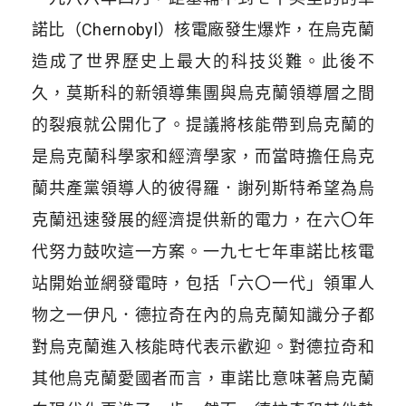
諾比（
Chernobyl
）核電廠發生爆炸，在烏克蘭
造成了世界歷史上最大的科技災難。此後不
久，莫斯科的新領導集團與烏克蘭領導層之間
的裂痕就公開化了。提議將核能帶到烏克蘭的
是烏克蘭科學家和經濟學家，而當時擔任烏克
蘭共產黨領導人的彼得羅．謝列斯特希望為烏
克蘭迅速發展的經濟提供新的電力，在六
〇
年
代努力鼓吹這一方案。一九七七年車諾比核電
站開始並網發電時，包括「六
〇
一代」領軍人
物之一伊凡．德拉奇在內的烏克蘭知識分子都
對烏克蘭進入核能時代表示歡迎。對德拉奇和
其他烏克蘭愛國者而言，車諾比意味著烏克蘭