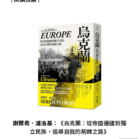
謝爾希．浦洛基：《
烏克蘭：從帝國邊疆到獨
立民族，追尋自我的荊棘之路
》