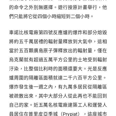
的命令之外別無選擇。遊行按原計畫舉行，他
們只能將它從四個小時縮短到二個小時。
車諾比核電廠第四號反應爐的爆炸和部分熔毀
將約五千萬居禮的輻射量釋放到大氣中，這相
當於五百顆廣島原子彈釋放出的輻射量，僅在
烏克蘭就有超過五萬平方公里的土地受到輻射
汙染，比整個比利時的面積還要大。光是反應
爐周圍的隔離區面積就達二千六百平方公里。
爆炸發生後一週之內，有九萬多居民從隔離區
被疏散出來，其中大部分人從此再也不能回到
自己的家。近五萬名核電廠建築工人和運營人
員居住在普里皮亞季城（
Prypiat
），這座城市