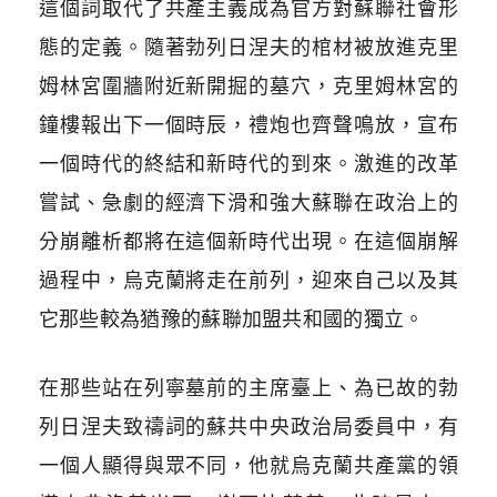
這個詞取代了共產主義成為官方對蘇聯社會形
態的定義。隨著勃列日涅夫的棺材被放進克里
姆林宮圍牆附近新開掘的墓穴，克里姆林宮的
鐘樓報出下一個時辰，禮炮也齊聲鳴放，宣布
一個時代的終結和新時代的到來。激進的改革
嘗試、急劇的經濟下滑和強大蘇聯在政治上的
分崩離析都將在這個新時代出現。在這個崩解
過程中，烏克蘭將走在前列，迎來自己以及其
它那些較為猶豫的蘇聯加盟共和國的獨立。
在那些站在列寧墓前的主席臺上、為已故的勃
列日涅夫致禱詞的蘇共中央政治局委員中，有
一個人顯得與眾不同，他就烏克蘭共產黨的領