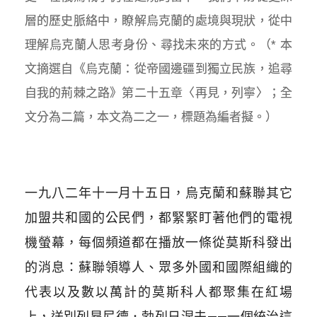
層的歷史脈絡中，瞭解烏克蘭的處境與現狀，從中
理解烏克蘭人思考身份、尋找未來的方式。（* 本
文摘選自《烏克蘭：從帝國邊疆到獨立民族，追尋
自我的荊棘之路》第二十五章〈再見，列寧〉；全
文分為二篇，本文為二之一，標題為編者擬。）
一九八二年十一月十五日，烏克蘭和蘇聯其它
加盟共和國的公民們，都緊緊盯著他們的電視
機螢幕，每個頻道都在播放一條從莫斯科發出
的消息：蘇聯領導人、眾多外國和國際組織的
代表以及數以萬計的莫斯科人都聚集在紅場
上，送別列昂尼德．勃列日涅夫
——
一個統治這