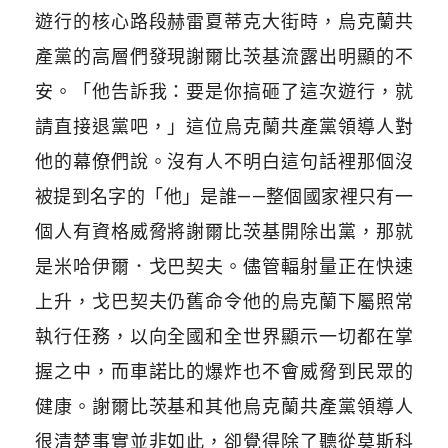
遊行的核心路段赫雷夏蒂克大街時，烏克蘭共
產黨的高層們發現謝爾比茨基流露出明顯的不
安。「他告訴我：要是你搞砸了這次遊行，就
請直接退黨吧，」這位烏克蘭共產黨領導人對
他的幕僚們說。沒有人不明白這句話裡那個沒
被提到名字的「他」是誰
——
整個國家裡只有一
個人有資格威脅將謝爾比茨基開除出黨，那就
是米哈伊爾．戈巴契夫。儘管輻射量正在快速
上升，戈巴契夫仍舊命令他的烏克蘭下屬照常
執行任務，以向全國和全世界顯示一切都在掌
握之中，而車諾比的爆炸也不會威脅到民眾的
健康。謝爾比茨基和其他烏克蘭共產黨領導人
很清楚事實並非如此，卻覺得除了聽從莫斯科