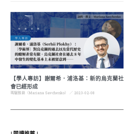
【學人專訪】謝爾希．浦洛基：新的烏克蘭社
會已經形成
瑪驪雅蒳（Mariana Savchenko）
2023-02-08
| 閱讀推薦 |