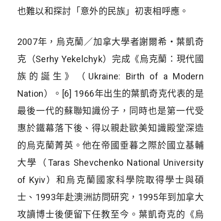
也難以和探討「意外的民族」初衷相呼應。
2007年，烏克蘭／加拿大學者謝爾希・葉凱奇
克（Serhy Yekelchyk）完成《烏克蘭：現代國
族的誕生》（Ukraine: Birth of a Modern
Nation）。[6] 1966年出生的葉凱奇克代表的是
最後一代的蘇聯知識份子，同時也是第一代受
惠於鐵幕落下後、得以親赴歐美知識殿堂深造
的烏克蘭菁英。他在帝國垂暮之際於國立基輔
大學（Taras Shevchenko National University
of Kyiv）和烏克蘭國家科學院取得學士與碩
士、1993年赴澳洲訪問研究，1995年到加拿大
攻讀博士後便留下任教至今。葉凱奇克的《烏