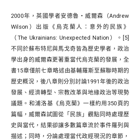
2000年，英國學者安德魯・威爾森（Andrew
Wilson）出版《烏克蘭人：意外的民族》
（The Ukrainians: Unexpected Nation）。[5]
不同於蘇布特尼與馬戈奇皆為歷史學者，政治
學出身的威爾森更著重當代烏克蘭的發展，全
書15章僅前七章略述由基輔羅斯至蘇聯時期的
歷史概況，後八章則分別討論1991年後的政治
發展、經濟轉型、宗教改革與地緣政治等現勢
議題。和浦洛基《烏克蘭》一樣約用350頁的
篇幅，威爾森試圖從「民族」觀點同時處理歷
史與當代，結果卻讓多數篇章流於事件羅列與
描述；同時，分論處理當代政經現況的章節，