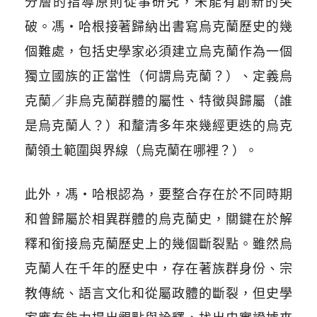
分層的指導原則從事研究，未能有創新的突
破。馮・哈根接著歸納出書寫烏克蘭歷史的幾
個難處，包括史學家必須建立烏克蘭作為一個
獨立國族的正當性（何謂烏克蘭？）、定義烏
克蘭／非烏克蘭群體的屬性、特徵與歸屬（誰
是烏克蘭人？）和釐清多年來幾經更迭的烏克
蘭領土範圍與界線（烏克蘭在哪裡？）。
此外，馮・哈根認為，要整合存在於不同時期
和曾歸屬於相異群體的烏克蘭史，關鍵在於解
釋和銜接烏克蘭歷史上的幾個斷裂點。雖然烏
克蘭人在千年的歷史中，存在著族群身份、宗
教傳統、語言文化和從屬政體的斷裂，但史學