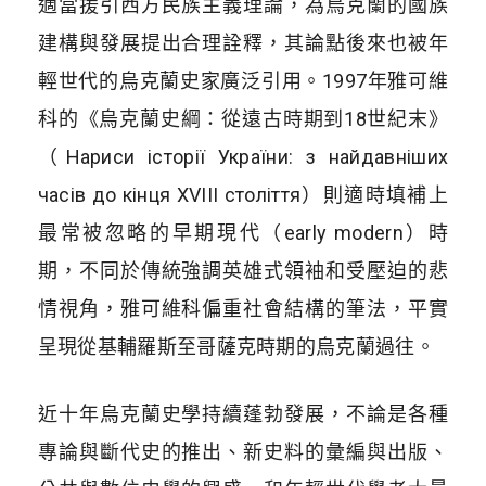
適當援引西方民族主義理論，為烏克蘭的國族
建構與發展提出合理詮釋，其論點後來也被年
輕世代的烏克蘭史家廣泛引用。1997年雅可維
科的《烏克蘭史綱：從遠古時期到18世紀末》
（Нариси історії України: з найдавніших
часів до кінця XVIII століття）則適時填補上
最常被忽略的早期現代（early modern）時
期，不同於傳統強調英雄式領袖和受壓迫的悲
情視角，雅可維科偏重社會結構的筆法，平實
呈現從基輔羅斯至哥薩克時期的烏克蘭過往。
近十年烏克蘭史學持續蓬勃發展，不論是各種
專論與斷代史的推出、新史料的彙編與出版、