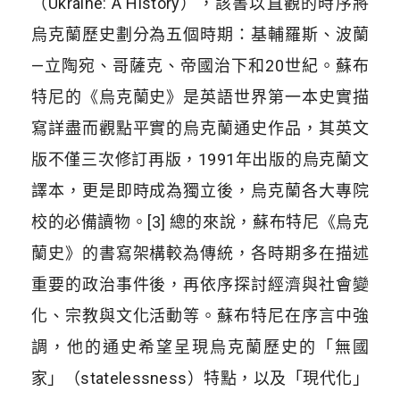
（Ukraine: A History），該書以直觀的時序將
烏克蘭歷史劃分為五個時期：基輔羅斯、波蘭
—立陶宛、哥薩克、帝國治下和20世紀。蘇布
特尼的《烏克蘭史》是英語世界第一本史實描
寫詳盡而觀點平實的烏克蘭通史作品，其英文
版不僅三次修訂再版，1991年出版的烏克蘭文
譯本，更是即時成為獨立後，烏克蘭各大專院
校的必備讀物。[3] 總的來說，蘇布特尼《烏克
蘭史》的書寫架構較為傳統，各時期多在描述
重要的政治事件後，再依序探討經濟與社會變
化、宗教與文化活動等。蘇布特尼在序言中強
調，他的通史希望呈現烏克蘭歷史的「無國
家」（statelessness）特點，以及「現代化」