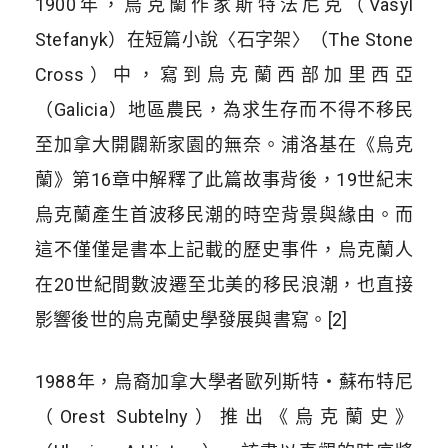
1900年，烏克蘭作家斯特法尼克（Vasyl
Stefanyk）在短篇小說〈石字架〉（The Stone
Cross）中，寫到烏克蘭西部加里西亞
（Galicia）地區農民，為求生存而不得不移民
至加拿大開闢新家園的無奈。浦洛基在《烏克
蘭》第16章中解釋了此篇故事背後，19世紀末
烏克蘭產生首波移民潮的時空背景與緣由。而
這不僅僅是書本上記載的歷史事件，烏克蘭人
在20世紀間數波遷至北美的移民浪潮，也直接
影響後世的烏克蘭史學發展與書寫。[2]
1988年，烏裔加拿大學者歐列斯特・蘇布特尼
（Orest Subtelny）推出《烏克蘭史》