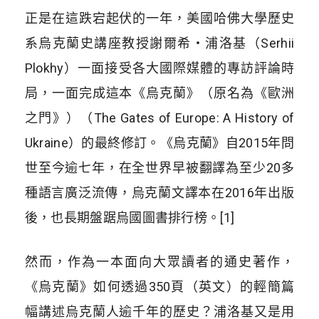
正是在這跌宕起伏的一年，美國哈佛大學歷史
系烏克蘭史講座教授謝爾希・浦洛基（Serhii
Plokhy）一面接受各大國際媒體的專訪評論時
局，一面完成這本《烏克蘭》（原名為《歐洲
之門》）（The Gates of Europe: A History of
Ukraine）的最終修訂。《烏克蘭》自2015年問
世至今逾七年，在全世界早被翻譯為至少20多
種語言廣泛流傳，烏克蘭文譯本在2016年出版
後，也長期盤踞烏國圖書排行榜。[1]
然而，作為一本面向大眾讀者的通史著作，
《烏克蘭》如何透過350頁（英文）的輕簡篇
幅講述烏克蘭人逾千年的歷史？浦洛基又是用