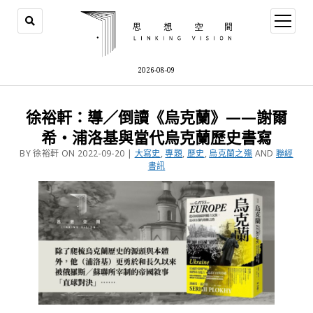
2026-08-09
徐裕軒：導／倒讀《烏克蘭》——謝爾
希・浦洛基與當代烏克蘭歷史書寫
BY 徐裕軒 ON 2022-09-20 |
大寫史
,
專題
,
歷史
,
烏克蘭之殤
AND
聯經
書訊