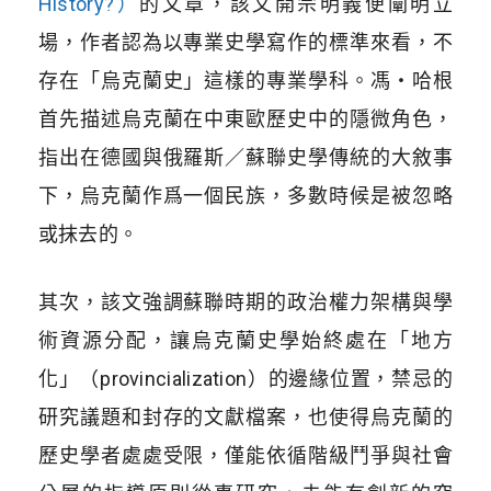
History?）
的文章，該文開宗明義便闡明立
場，作者認為以專業史學寫作的標準來看，不
存在「烏克蘭史」這樣的專業學科。馮・哈根
首先描述烏克蘭在中東歐歷史中的隱微角色，
指出在德國與俄羅斯／蘇聯史學傳統的大敘事
下，烏克蘭作爲一個民族，多數時候是被忽略
或抹去的。
其次，該文強調蘇聯時期的政治權力架構與學
術資源分配，讓烏克蘭史學始終處在「地方
化」（provincialization）的邊緣位置，禁忌的
研究議題和封存的文獻檔案，也使得烏克蘭的
歷史學者處處受限，僅能依循階級鬥爭與社會