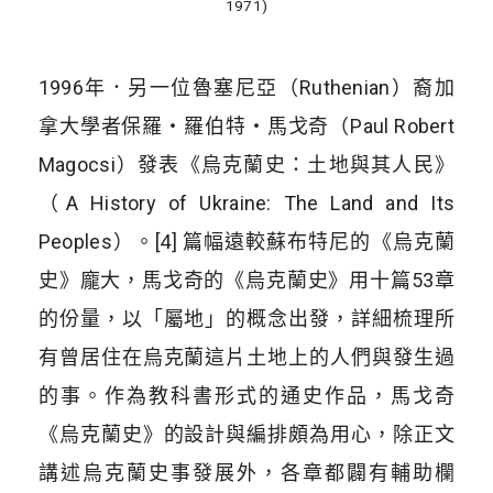
1971)
1996年．另一位魯塞尼亞（Ruthenian）裔加
拿大學者保羅・羅伯特・馬戈奇（Paul Robert
Magocsi）發表《烏克蘭史：土地與其人民》
（A History of Ukraine: The Land and Its
Peoples）。[4] 篇幅遠較蘇布特尼的《烏克蘭
史》龐大，馬戈奇的《烏克蘭史》用十篇53章
的份量，以「屬地」的概念出發，詳細梳理所
有曾居住在烏克蘭這片土地上的人們與發生過
的事。作為教科書形式的通史作品，馬戈奇
《烏克蘭史》的設計與編排頗為用心，除正文
講述烏克蘭史事發展外，各章都闢有輔助欄