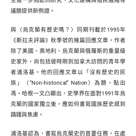
至進一步為認同研究、文化建構與殖民遺緒等
議題提供新例證。
與〈烏克蘭有歷史嗎？〉同期刊載於1995年
《斯拉夫評論》秋季號的幾篇回應文章，作者
除了美國、奧地利、烏克蘭與俄羅斯的重量級
史家外，尚包括佊時剛到加拿大訪問的青年學
者浦洛基。他的回應文章以「沒有歷史的民
族」（”Non-historical” Nation）為題，點出
馮・哈根一文凸顯出，史學界在面對1991年烏
克蘭的國家獨立後，應如何書寫國族歷史感到
躊躇與焦慮。
浦洛基認為，書寫烏克蘭史的首要任務，在處