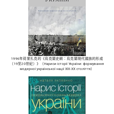
1996年荷里扎克的《烏克蘭史綱：烏克蘭現代國族的形成
（19至20世紀）》（Нариси історії України: формування
модерної української нації XIX-XX століття）