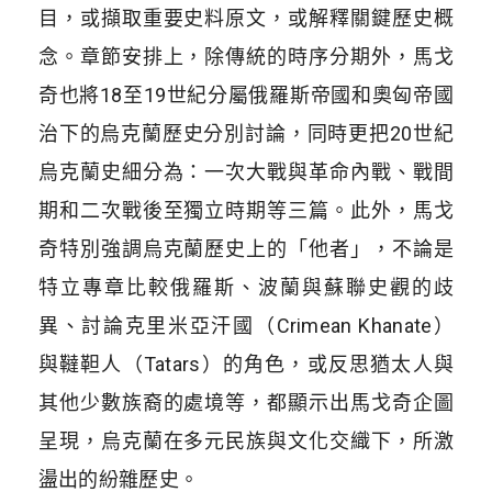
目，或擷取重要史料原文，或解釋關鍵歷史概
念。章節安排上，除傳統的時序分期外，馬戈
奇也將18至19世紀分屬俄羅斯帝國和奧匈帝國
治下的烏克蘭歷史分別討論，同時更把20世紀
烏克蘭史細分為：一次大戰與革命內戰、戰間
期和二次戰後至獨立時期等三篇。此外，馬戈
奇特別強調烏克蘭歷史上的「他者」，不論是
特立專章比較俄羅斯、波蘭與蘇聯史觀的歧
異、討論克里米亞汗國（Crimean Khanate）
與韃靼人（Tatars）的角色，或反思猶太人與
其他少數族裔的處境等，都顯示出馬戈奇企圖
呈現，烏克蘭在多元民族與文化交織下，所激
盪出的紛雜歷史。