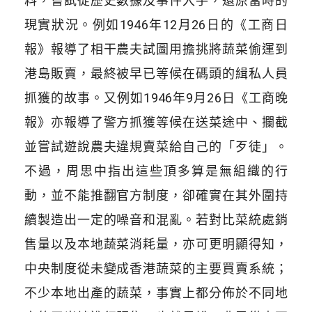
料，嘗試從歷史數據及事件入手，還原當時的
現實狀況。例如1946年12月26日的《工商日
報》報導了相干農夫試圖用擔挑將蔬菜偷運到
港島販賣，最終被早已等候在碼頭的緝私人員
抓獲的故事。又例如1946年9月26日《工商晚
報》亦報導了警方抓獲等候在送菜途中、攔截
並嘗試遊說農夫違規賣菜給自己的「歹徒」。
不過，周思中指出這些頂多算是無組織的行
動，並不能推翻官方制度，卻確實在其外圍持
續製造出一定的噪音和混亂。若對比菜統處銷
售量以及本地蔬菜消耗量，亦可更明顯得知，
中央制度從未變成香港蔬菜的主要買賣系統；
不少本地出產的蔬菜，事實上都分佈於不同地