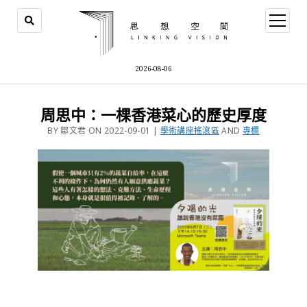
2026-08-06
周思中：一棵香港菜心的歷史厚度
BY 鄒文君 ON 2022-09-01 |
學術講座搖滾區
AND
專欄