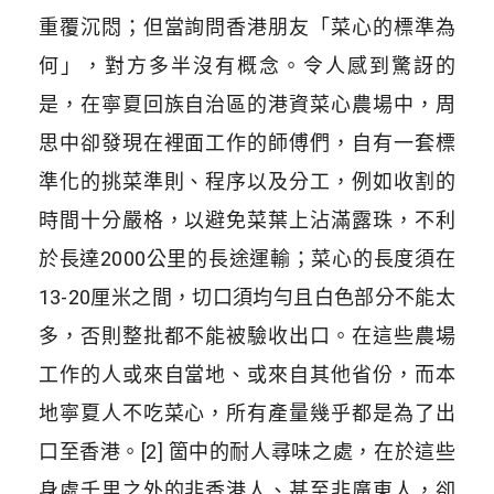
重覆沉悶；但當詢問香港朋友「菜心的標準為
何」，對方多半沒有概念。令人感到驚訝的
是，在寧夏回族自治區的港資菜心農場中，周
思中卻發現在裡面工作的師傅們，自有一套標
準化的挑菜準則、程序以及分工，例如收割的
時間十分嚴格，以避免菜葉上沾滿露珠，不利
於長達2000公里的長途運輸；菜心的長度須在
13-20厘米之間，切口須均勻且白色部分不能太
多，否則整批都不能被驗收出口。在這些農場
工作的人或來自當地、或來自其他省份，而本
地寧夏人不吃菜心，所有產量幾乎都是為了出
口至香港。[2] 箇中的耐人尋味之處，在於這些
身處千里之外的非香港人、甚至非廣東人，卻