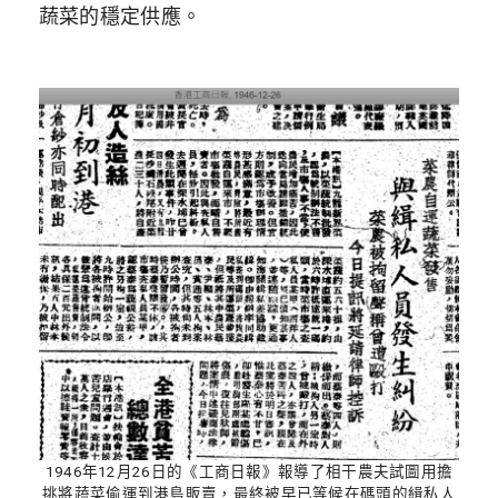
蔬菜的穩定供應。
1946年12月26日的《工商日報》報導了相干農夫試圖用擔
挑將蔬菜偷運到港島販賣，最終被早已等候在碼頭的緝私人