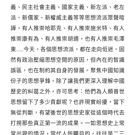
義、民主社會主義、國家主義、新左派、老左
派、新儒家、新權威主義等等思想流派眾聲喧
譁，有人推崇哈耶克、有人推崇施米特、有人
推崇康有為、有人推崇胡適，也有人推崇毛澤
東……今天，各個思想流派，都在走向低迷，固
然有政治壓縮思想空間的原因，但內在的智識
誤區，也在制約其自身的發展。聚焦中國知識
份子的思想爭鋒，除了讓我們更深入理解中國
歷史的糾葛之外，亦可思考：他們為人類普世
思想留下了多少貢獻呢？也許現實紛擾，當下
無從判斷，有望後世的思想史家從這個時代去
打撈那些真正第一流的成果。一如思想史上常
常出現的情況，當代人所矚目的，往往是二三