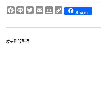
Facebook
Line
Twitter
Email
Douban
Copy
Share
Link
分享你的想法