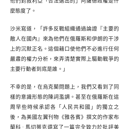
他們對敘利亞「合法選出的」阿薩德政權是什
麼態度了。
沙米寫道，「許多反戰組織通過論證『主要的
敵人在國內』來為他們在俄羅斯和伊朗的干涉
上的沉默正名。這個藉口使他們不必進行任何
嚴肅的權力分析，來弄清楚實際上驅動戰爭的
主要行動者到底是誰。」
不幸的是，在烏克蘭問題上，我們又看到了同
樣的意識形態的陳詞濫調。甚至在俄羅斯在這
周早些時候承認各「人民共和國」的獨立之
後，為美國左翼刊物《雅各賓》撰文的作家布
蘭科 · 馬切蒂克還寫了一篇完全致力於批評美