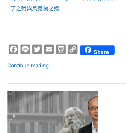
丁之戰與烏克蘭之殤
Facebook
Line
Twitter
Email
Douban
Copy
Share
Link
Continue reading