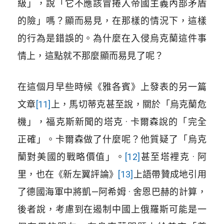
級」，說「它不應該冒捲入帝國主義內部矛盾
的險」嗎？顯而易見，在那樣的情況下，這樣
的行為是錯誤的。為什麼在入侵烏克蘭這件事
情上，這點就不那麼顯而易見了呢？
在這個月早些時候《雅各賓》上發表的另一篇
文章
[11]
上，馬切蒂克甚至說，關於「烏克蘭危
機」，福克斯新聞的塔克 · 卡爾森說的「完全
正確」。卡爾森做了什麼呢？他質疑了「烏克
蘭對美國的戰略價值」。
[12]
甚至塔裡克 · 阿
里，也在《新左翼評論》
[13]
上語帶贊成地引用
了德國海軍中將凱—阿希姆 · 舍恩巴赫的計算，
後者說，考慮到在遏制中國上俄羅斯可能是一