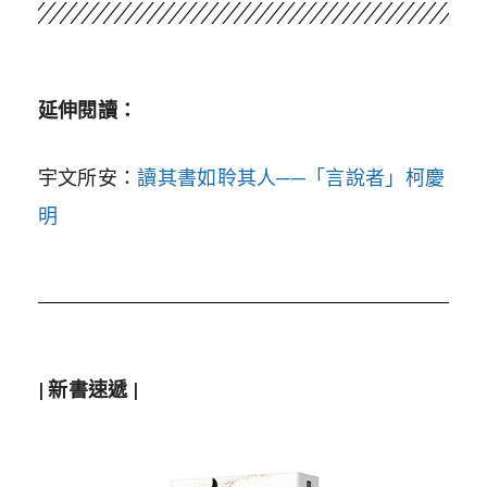
延伸閱讀：
宇文所安：
讀其書如聆其人──「言說者」柯慶
明
| 新書速遞 |