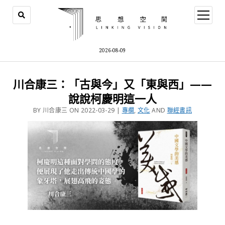
2026-08-09
川合康三：「古與今」又「東與西」——
說說柯慶明這一人
BY 川合康三 ON 2022-03-29 |
專欄
,
文化
AND
聯經書訊