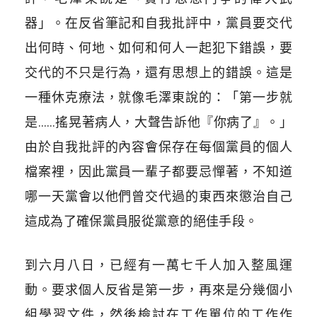
器」。在反省筆記和自我批評中，黨員要交代
出何時、何地、如何和何人一起犯下錯誤，要
交代的不只是行為，還有思想上的錯誤。這是
一種休克療法，就像毛澤東說的：「第一步就
是……搖晃著病人，大聲告訴他『你病了』。」
由於自我批評的內容會保存在每個黨員的個人
檔案裡，因此黨員一輩子都要忌憚著，不知道
哪一天黨會以他們曾交代過的東西來懲治自己
這成為了確保黨員服從黨意的絕佳手段。
到六月八日，已經有一萬七千人加入整風運
動。要求個人反省是第一步，再來是分幾個小
組學習文件，然後檢討在工作單位的工作作