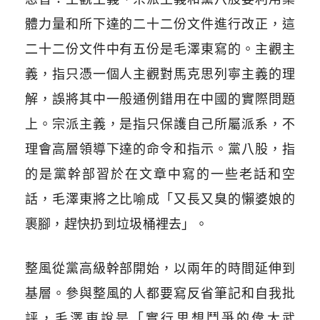
體力量和所下達的二十二份文件進行改正，這
二十二份文件中有五份是毛澤東寫的。主觀主
義，指只憑一個人主觀對馬克思列寧主義的理
解，誤將其中一般通例錯用在中國的實際問題
上。宗派主義，是指只保護自己所屬派系，不
理會高層領導下達的命令和指示。黨八股，指
的是黨幹部習於在文章中寫的一些老話和空
話，毛澤東將之比喻成「又長又臭的懶婆娘的
裹腳，趕快扔到垃圾桶裡去」。
整風從黨高級幹部開始，以兩年的時間延伸到
基層。參與整風的人都要寫反省筆記和自我批
評，毛澤東說是「實行思想鬥爭的偉大武