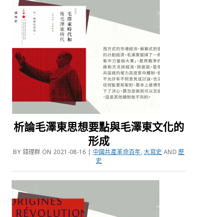
析論毛澤東思想要點與毛澤東文化的
形成
BY 錢理群 ON 2021-08-16 |
中國共產革命百年
,
大寫史
AND
歷
史