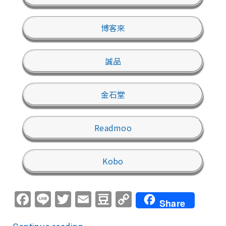
博客來
誠品
金石堂
Readmoo
Kobo
Facebook
Line
Twitter
Email
Douban
Copy
Share
Link