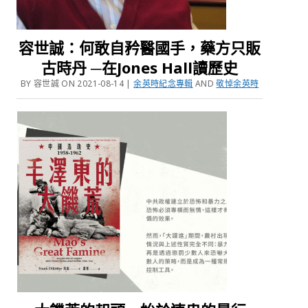
容世誠：何敢自矜醫國手，藥方只販
古時丹 ─在Jones Hall讀歷史
BY 容世誠 ON 2021-08-14 |
余英時紀念專輯
AND
敬悼余英時