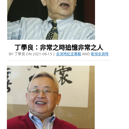
丁學良：非常之時追憶非常之人
BY 丁學良 ON 2021-08-15 |
余英時紀念專輯
AND
敬悼余英時